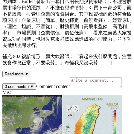
力判斷，Buffett 發展出一套自己的長期投資策略：1. 不理會股
票市場每日的漲跌；2. 不擔心經濟情勢；3. 買下一家公司，而
不是股票；4. 管理企業的投資組合。其中投資標的必須符合四
項原則：企業原則（簡單、歷史穩定、前景看好）、經營原則
（理性、坦誠、不盲從）、財務原則（高股東盈餘、高毛利
率）、市場原則（企業價值、價位低廉）。看來在羨慕人家投
資成功的同時，也得先克服群眾效應造成的心理壓力，並下功
夫做點功課才行。
補充 802 複診情形，顏大欽醫師：「看起來沒什麼問題，注意
飲食作息正常，不要吸菸。」奇怪我又沒吸菸... =.=|||
Read more ▼
Comment content
0
comment(s)
▼
Misc