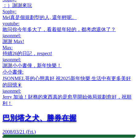
：）謝謝來玩
Sophy
:
Mel真是個規劃型的人, 還年輕呢。
youtube
:
敢问你今年多大了，看着挺年轻的，都考虑退休了？
jasonmel
:
謝謝 Max!
Max
:
持續26的日記，respect!
jasonmel
:
謝謝小小書僮，新年快樂！
小小書僮
:
JSONMEL哥的心態真好 祝2025新年快樂 生活中有更多美好
的回憶🎇
jasonmel
:
Jerry 加油！財務的東西真的是愈早開始佈局規劃愈好，祝順
利！
巴別塔之犬、勝券在握
2008/03/21 (Fri.)