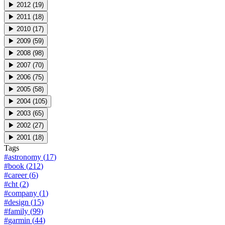
▶
2012
(
19
)
▶
2011
(
18
)
▶
2010
(
17
)
▶
2009
(
59
)
▶
2008
(
98
)
▶
2007
(
70
)
▶
2006
(
75
)
▶
2005
(
58
)
▶
2004
(
105
)
▶
2003
(
65
)
▶
2002
(
27
)
▶
2001
(
18
)
Tags
#
astronomy
(
17
)
#
book
(
212
)
#
career
(
6
)
#
cht
(
2
)
#
company
(
1
)
#
design
(
15
)
#
family
(
99
)
#
garmin
(
44
)