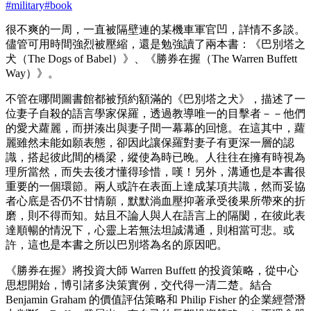
#
military
#
book
很不爽的一周，一直被隔壁連的某機車軍官凹，詳情不多談。
儘管可用時間強烈被壓縮，還是勉強讀了兩本書：《巴別塔之
犬（The Dogs of Babel）》、《勝券在握（The Warren Buffett
Way）》。
不管在哪間圖書館都被預約額滿的《巴別塔之犬》，描述了一
位妻子自殺的語言學家保羅，透過教導唯一的目擊者－－他們
的愛犬蘿麗，而拼湊出與妻子間一幕幕的回憶。在這其中，蘿
麗雖然未能如願表態，卻因此讓保羅對妻子有更深一層的認
識，搭起彼此間的橋梁，縱使為時已晚。人往往在擁有時視為
理所當然，而失去後才懂得珍惜，嘆！另外，溝通也是本書很
重要的一個環節。兩人或許在表面上達成某項共識，然而妥協
者心底是否仍不甘情願，默默淌血壓抑著承受後果所帶來的折
磨，則不得而知。姑且不論人與人在語言上的隔閡，在彼此表
達順暢的情況下，心靈上若無法坦誠溝通，則相當可悲。或
許，這也是本書之所以巴別塔為名的原因吧。
《勝券在握》將投資大師 Warren Buffett 的投資策略，從中心
思想開始，博引諸多決策實例，交代得一清二楚。結合
Benjamin Graham 的價值評估策略和 Philip Fisher 的企業經營潛