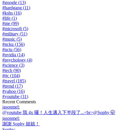
#
google
(
13
)
#
hardgang
(
11
)
#
kshs
(
16
)
#
life
(
1
)
#
me
(
99
)
#
microsoft
(
5
)
#
military
(
51
)
#
music
(
5
)
#
ncku
(
156
)
#
nctu
(
56
)
#
nvidia
(
14
)
#
psychology
(
4
)
#
science
(
3
)
#
tech
(
90
)
#
tjc
(
104
)
#
travel
(
185
)
#
trend
(
17
)
#
yahoo
(
16
)
#
youtube
(
31
)
Recent Comments
jasonmel
:
@youtube 我 4x 囉！人生邁入下半段了...<br>@Sophy 🤭
jasonmel
:
謝謝 Sophy 姐姐！
Sophy
: