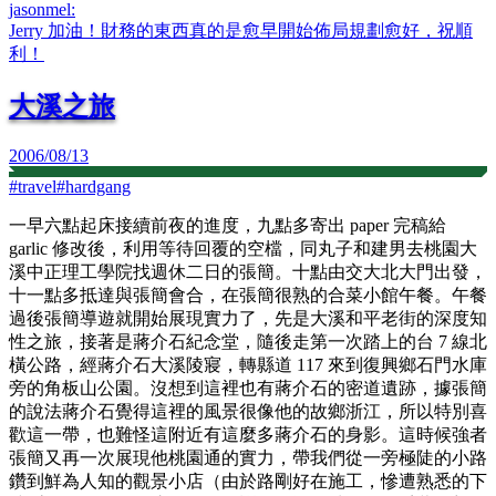
jasonmel
:
Jerry 加油！財務的東西真的是愈早開始佈局規劃愈好，祝順
利！
大溪之旅
2006/08/13
#
travel
#
hardgang
一早六點起床接續前夜的進度，九點多寄出 paper 完稿給
garlic 修改後，利用等待回覆的空檔，同丸子和建男去桃園大
溪中正理工學院找週休二日的張簡。十點由交大北大門出發，
十一點多抵達與張簡會合，在張簡很熟的合菜小館午餐。午餐
過後張簡導遊就開始展現實力了，先是大溪和平老街的深度知
性之旅，接著是蔣介石紀念堂，隨後走第一次踏上的台 7 線北
橫公路，經蔣介石大溪陵寢，轉縣道 117 來到復興鄉石門水庫
旁的角板山公園。沒想到這裡也有蔣介石的密道遺跡，據張簡
的說法蔣介石覺得這裡的風景很像他的故鄉浙江，所以特別喜
歡這一帶，也難怪這附近有這麼多蔣介石的身影。這時候強者
張簡又再一次展現他桃園通的實力，帶我們從一旁極陡的小路
鑽到鮮為人知的觀景小店（由於路剛好在施工，慘遭熟悉的下