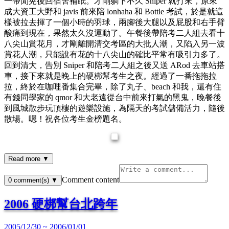
一帶閒晃後回宿舍補眠。才剛躺下不久 Sniper 就打來，原來
成大資工大野和 javis 前來陪 lonhaha 和 Bottle 考試，於是就這
樣被拉去揮了一個小時的羽球，兩腳後大腿以及屁股和右手臂
酸痛到現在，果然太久沒運動了。午餐後帶陪考二人組去看十
八尖山賞花月，才剛離開清交考區的大批人潮，又陷入另一波
賞花人潮，只能說有花的十八尖山的確比平常有吸引力多了。
回到清大，告別 Sniper 和陪考二人組之後又送 ARod 去車站搭
車，接下來就是晚上的硬梆幫考生之夜。經過了一番拖拖拉
拉，終於在咖哩番集合完畢，除了丸子、beach 和我，還有住
有錢同學家的 qmor 和大老遠從台中前來打氣的黑鬼，晚餐後
到風城散步玩頂樓的遊樂設施，為隔天的考試儲備活力，隨後
散場。嗯！祝各位考生金榜題名。
Read more ▼
Comment content
0
comment(s)
▼
2006 硬梆幫台北跨年
2005/12/30 ~ 2006/01/01