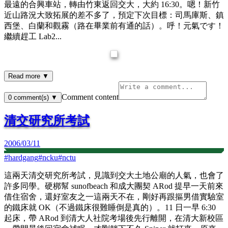
最遠的合興車站，轉由竹東返回交大，大約 16:30。嗯！新竹
近山路況大致拓展的差不多了，預定下次目標：司馬庫斯、鎮
西堡、白蘭和觀霧（路在畢業前有通的話）。呼！元氣です！
繼續趕工 Lab2...
Read more ▼
Comment content
0
comment(s)
▼
清交研究所考試
2006/03/11
#
hardgang
#
ncku
#
nctu
這兩天清交研究所考試，見識到交大土地公廟的人氣，也會了
許多同學。硬梆幫 sunofbeach 和成大團契 ARod 提早一天前來
借住宿舍，還好室友之一這兩天不在，剛好再跟摳男借實驗室
的鐵床就 OK（不過鐵床很難睡倒是真的）。11 日一早 6:30
起床，帶 ARod 到清大人社院考場後先行離開，在清大新校區