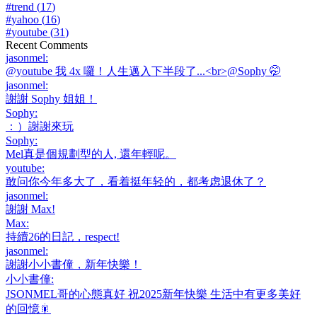
#
trend
(
17
)
#
yahoo
(
16
)
#
youtube
(
31
)
Recent Comments
jasonmel
:
@youtube 我 4x 囉！人生邁入下半段了...<br>@Sophy 🤭
jasonmel
:
謝謝 Sophy 姐姐！
Sophy
:
：）謝謝來玩
Sophy
:
Mel真是個規劃型的人, 還年輕呢。
youtube
:
敢问你今年多大了，看着挺年轻的，都考虑退休了？
jasonmel
:
謝謝 Max!
Max
:
持續26的日記，respect!
jasonmel
:
謝謝小小書僮，新年快樂！
小小書僮
:
JSONMEL哥的心態真好 祝2025新年快樂 生活中有更多美好
的回憶🎇