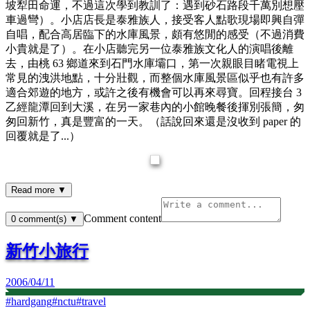
坡犁田命運，不過這次學到教訓了：遇到砂石路段千萬別想壓
車過彎）。小店店長是泰雅族人，接受客人點歌現場即興自彈
自唱，配合高居臨下的水庫風景，頗有悠閒的感受（不過消費
小貴就是了）。在小店聽完另一位泰雅族文化人的演唱後離
去，由桃 63 鄉道來到石門水庫壩口，第一次親眼目睹電視上
常見的洩洪地點，十分壯觀，而整個水庫風景區似乎也有許多
適合郊遊的地方，或許之後有機會可以再來尋寶。回程接台 3
乙經龍潭回到大溪，在另一家巷內的小館晚餐後揮別張簡，匆
匆回新竹，真是豐富的一天。（話說回來還是沒收到 paper 的
回覆就是了...）
Read more ▼
Comment content
0
comment(s)
▼
新竹小旅行
2006/04/11
#
hardgang
#
nctu
#
travel