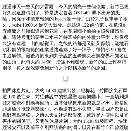
經過昨天一整天的大雷雨，今天的陽光一整個強健，新竹已經
好久沒這麼晴朗了。於是決定冒著 OS Lab2 弄不出來的風
險，同丸子和前來報到的 beach 衝一發。由於丸子租車弄了很
久，大約 13:00 才從交大出發。走縣道 122 經竹東，在還沒到
五峰鄉之前轉鄉道來到花園，在花園國小前拍拍照後繼續前
進。這時候開始要吞口水來維持耳朵的內外壓力平衡，好像很
久沒有這種上山的感覺了。之後的路都是又陡又癲頗，滿地石
頭和舖的很粗糙的產業道路連綿了好一陣子，很怕小 90 會在
半途解體。最後終於來到丸子說的五峰鄉尖石鄉交界不知名山
的山頂，此時大約 14:00。沿途不難發現，新竹的山上竹林特
別多，這才深深體會到新竹之所以稱為新竹的原因。
拍照休息片刻，大約 14:30 繼續出發。經梅花、竹園接尖石縣
道 120 後往東，前往傳說中的觀星聖地新樂國小。一直騎到煤
源才發覺不對勁再回頭，這才發現原來新樂就是水田，於是回
頭過橋才抵達新樂國小。不過還有點小失望，畢竟四周都是山
視野有點糟糕，之所以天文社這麼愛來，或許是方便性以及光
害少的關係吧。又閒晃休息片刻，大約 15:30 出發回程。快速
經過尖石以及前不久剛拜訪過的內灣，以及在新竹自己曾經騎