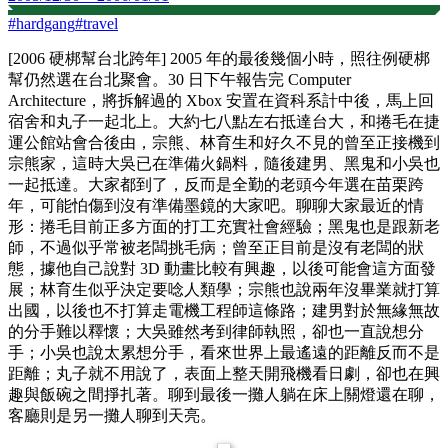
#
hardgang
#
travel
[2006 硬梆幫台北跨年] 2005 年的最後幾個小時，照往例硬梆
幫仍然選在台北聚會。30 日下午報告完 Computer
Architecture，將拆解過的 Xbox 安置在資科系計中後，馬上回
宿舍和丸子一起北上。大約七八點左右抵達台大，和捲毛在捷
運公館站會合後由，宗熊、林育生和好久不見的曾至正接機到
宗熊家，這時大吳已在準備火鍋料，隨後建男、黑鬼和小吳也
一起抵達。大家都到了，反而是全勤的老頭今年選在苗栗跨
年，可能怕傷到沒有準備墨鏡的大家吧。聊聊大家最近的情
形：捲毛目前正多方面的打工充實社會經驗；黑鬼也是跟新老
師，不過似乎常被老闆挑毛病；曾至正目前是沒有老闆的狀
態，據他自己說對 3D 動畫比較有興趣，以後可能會這方面發
展；林育生似乎決定要唸人類學；宗熊也說兩年沒畢業就打算
出國，以後也不打算走電機工程師這條路；建男對於無緣無故
的分手難以釋懷；大吳雖然考到律師執照，卻也一直說想分
手；小吳也說太累想分手，看來世界上最遙遠的距離反而不是
距離；丸子就不用說了，表面上整天開飛機看日劇，卻也在興
趣與飯碗之間掙扎著。聊到最後一攤人躺在床上關燈還在聊，
客廳則是另一攤人聊到天亮。