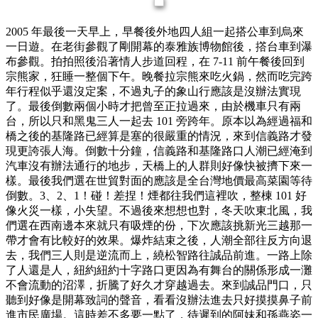
2005 年最後一天早上，早餐後外地四人組一起搭公車到烏來
一日遊。在老街參觀了剛開幕的泰雅族博物館後，撘台車到瀑
布參觀。拍拍照後沿著情人步道回程，在 7-11 前午餐後回到
宗熊家，狂睡一整個下午。晚餐拉宗熊來吃火鍋，然而吃完跨
年行程似乎還沒定案，不過丸子的象山行應該是沒辦法實現
了。最後倒數兩個小時才把曾至正拉過來，由於機車只有兩
台，所以只和黑鬼三人一起去 101 旁跨年。原本以為經過福和
橋之後的基隆路已經算是塞的很嚴重的情況，來到信義路才發
現更誇張人海。倒數十分鐘，信義路和基隆路口人潮已經淹到
汽車沒有辦法通行的地步，天橋上的人群則好像快被擠下來一
樣。最後我們選在世貿對面的應該是全台灣地價最高菜園等待
倒數。3、2、1！碰！差捏！煙都往我們這裡吹，整棟 101 好
像火災一樣，小失望。不過後來想想也對，冬天吹東北風，我
們選在西南邊本來就只有吸煙的份，下次應該挑新光三越那一
帶才會有比較好的效果。爆炸結束之後，人潮全部往反方向退
去，我們三人則是逆流而上，繞松智路往誠品前進。一路上除
了人還是人，紐約紐約十字路口更因為有舞台的關係形成一灘
不會流動的沼澤，折騰了好久才穿越過去。來到誠品門口，只
聽到好像是開幕致詞的聲音，看看沒辦法進去只好摸摸鼻子前
進市民廣場。這時差不多要一點了，待遲到的阿妹和孫燕姿一