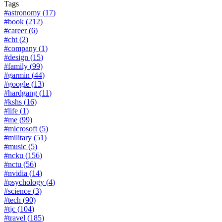
Tags
#
astronomy
(
17
)
#
book
(
212
)
#
career
(
6
)
#
cht
(
2
)
#
company
(
1
)
#
design
(
15
)
#
family
(
99
)
#
garmin
(
44
)
#
google
(
13
)
#
hardgang
(
11
)
#
kshs
(
16
)
#
life
(
1
)
#
me
(
99
)
#
microsoft
(
5
)
#
military
(
51
)
#
music
(
5
)
#
ncku
(
156
)
#
nctu
(
56
)
#
nvidia
(
14
)
#
psychology
(
4
)
#
science
(
3
)
#
tech
(
90
)
#
tjc
(
104
)
#
travel
(
185
)