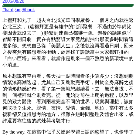
2005/08/20
#
hardgang
#
book
上禮拜和丸子一起去台北找光華同學聚餐，一個月之內就往返
台北三次， (這禮拜更是有雄中的北部聚餐，不過由於準備比
賽因素就沒去了。) 頻繁到連自己都嚇一跳。聚餐的話題似乎
都離不開日劇，實在有點驚訝大家竟然能抽出那麼多時間看這
麼多部。想想自己從「美麗人生」之後就沒再看過日劇，回來
之後突然有股想看的衝動，於是找了談話當中大家都狂推的
「白い巨塔」來看看，就當作是剛來一個不熟悉的新環境中的
小消遣。
原本想說有空再看，每天抽一點時間看多少算多少；沒想到劇
情緊湊高潮迭起，尤其自己又剛動完手術，對於全身麻醉之後
的情形頗感好奇，看了第一集就想繼續看下去，無法自拔，不
到一個禮拜就全劇看完。從一開始財前往上爬的過程，以及里
見的致力醫務，看到兩種完全不同的世界，現實與理想，該如
何取捨？生死、親情、友情、愛情、金錢、地位，當中有太多
複雜卻又值得思考的地方，很難在短時間整理及體會出來，或
許還要靠往後的試煉與考驗才行。
By the way, 在這當中似乎又燃起學習日語的慾望了，也偷學了