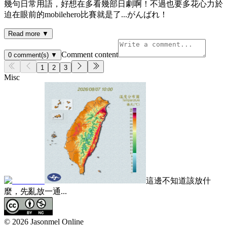
幾句日常用語，好想在多看幾部日劇啊！不過也要多花心力於
迫在眼前的mobilehero比賽就是了...がんばれ！
Read more ▼
Comment content
0
comment(s)
▼
1
2
3
Misc
這邊不知道該放什
麼，先亂放一通...
©
2026
Jasonmel Online