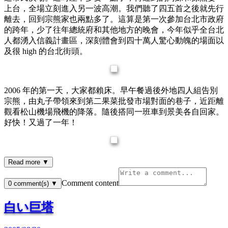
上台，全場立刻進入另一波高潮。我們聽了四五首之後就先行
離去，回到宗熊家也兩點多了。這算是第一次參加台北市政府
的跨年，少了往年總統府和其他地方的晚會，今年似乎全台北
人都湧入信義計畫區，深刻體會到四十萬人驚心動魄的場面以
及很 high 的台北街頭。
2006 年的第一天，大家都賴床。早午餐過後外地四人組告別
宗熊，由丸子帶領來到第二果菜批發市場對面的巷子，近距離
觀看松山機場飛機的降落。隨後搭同一班車到景美各自回家。
好快！又過了一年！
Read more ▼
Comment content
0
comment(s)
▼
白い巨塔