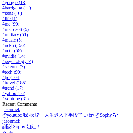
#
google
(
13
)
#
hardgang
(
11
)
#
kshs
(
16
)
#
life
(
1
)
#
me
(
99
)
#
microsoft
(
5
)
#
military
(
51
)
#
music
(
5
)
#
ncku
(
156
)
#
nctu
(
56
)
#
nvidia
(
14
)
#
psychology
(
4
)
#
science
(
3
)
#
tech
(
90
)
#
tjc
(
104
)
#
travel
(
185
)
#
trend
(
17
)
#
yahoo
(
16
)
#
youtube
(
31
)
Recent Comments
jasonmel
:
@youtube 我 4x 囉！人生邁入下半段了...<br>@Sophy 🤭
jasonmel
:
謝謝 Sophy 姐姐！
Sophy
: