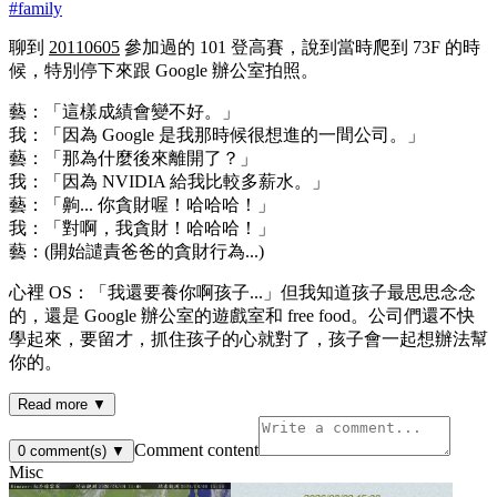
#
family
聊到
20110605
參加過的 101 登高賽，說到當時爬到 73F 的時
候，特別停下來跟 Google 辦公室拍照。
藝：「這樣成績會變不好。」
我：「因為 Google 是我那時候很想進的一間公司。」
藝：「那為什麼後來離開了？」
我：「因為 NVIDIA 給我比較多薪水。」
藝：「齁... 你貪財喔！哈哈哈！」
我：「對啊，我貪財！哈哈哈！」
藝：(開始譴責爸爸的貪財行為...)
心裡 OS：「我還要養你啊孩子...」但我知道孩子最思思念念
的，還是 Google 辦公室的遊戲室和 free food。公司們還不快
學起來，要留才，抓住孩子的心就對了，孩子會一起想辦法幫
你的。
Read more ▼
Comment content
0
comment(s)
▼
Misc