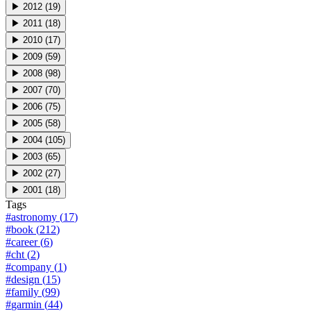
▶
2012
(
19
)
▶
2011
(
18
)
▶
2010
(
17
)
▶
2009
(
59
)
▶
2008
(
98
)
▶
2007
(
70
)
▶
2006
(
75
)
▶
2005
(
58
)
▶
2004
(
105
)
▶
2003
(
65
)
▶
2002
(
27
)
▶
2001
(
18
)
Tags
#
astronomy
(
17
)
#
book
(
212
)
#
career
(
6
)
#
cht
(
2
)
#
company
(
1
)
#
design
(
15
)
#
family
(
99
)
#
garmin
(
44
)