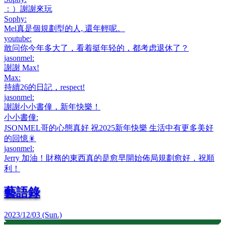
：）謝謝來玩
Sophy
:
Mel真是個規劃型的人, 還年輕呢。
youtube
:
敢问你今年多大了，看着挺年轻的，都考虑退休了？
jasonmel
:
謝謝 Max!
Max
:
持續26的日記，respect!
jasonmel
:
謝謝小小書僮，新年快樂！
小小書僮
:
JSONMEL哥的心態真好 祝2025新年快樂 生活中有更多美好
的回憶🎇
jasonmel
:
Jerry 加油！財務的東西真的是愈早開始佈局規劃愈好，祝順
利！
藝語錄
2023/12/03 (Sun.)