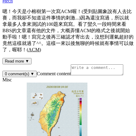
#
tech
嗯！今天是小榕樹第一次寫ACM喔！(受到貼圖象說有人去比
賽，而我卻不知道這件事情的刺激...)因為還沒寫過，所以就
拿最多人拿來測試的100題來寫寫。看了蠻久一段時間來看
BBS的文章還有他的文件，大概弄懂ACM的格式之後就開始
動手啦！嗯！寫完之後再三確認才寄出去，沒想到運氣超好的
竟然這樣就過了^^。這樣一來以後無聊的時候就有事情可以做
了，喔耶！(
ACM
)
Read more ▼
Comment content
0
comment(s)
▼
Misc