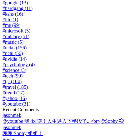
#
google
(
13
)
#
hardgang
(
11
)
#
kshs
(
16
)
#
life
(
1
)
#
me
(
99
)
#
microsoft
(
5
)
#
military
(
51
)
#
music
(
5
)
#
ncku
(
156
)
#
nctu
(
56
)
#
nvidia
(
14
)
#
psychology
(
4
)
#
science
(
3
)
#
tech
(
90
)
#
tjc
(
104
)
#
travel
(
185
)
#
trend
(
17
)
#
yahoo
(
16
)
#
youtube
(
31
)
Recent Comments
jasonmel
:
@youtube 我 4x 囉！人生邁入下半段了...<br>@Sophy 🤭
jasonmel
:
謝謝 Sophy 姐姐！
Sophy
: