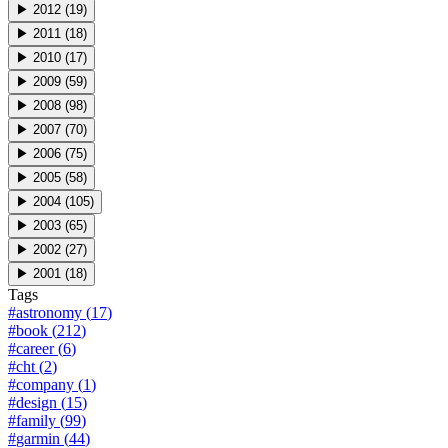
▶
2012
(
19
)
▶
2011
(
18
)
▶
2010
(
17
)
▶
2009
(
59
)
▶
2008
(
98
)
▶
2007
(
70
)
▶
2006
(
75
)
▶
2005
(
58
)
▶
2004
(
105
)
▶
2003
(
65
)
▶
2002
(
27
)
▶
2001
(
18
)
Tags
#
astronomy
(
17
)
#
book
(
212
)
#
career
(
6
)
#
cht
(
2
)
#
company
(
1
)
#
design
(
15
)
#
family
(
99
)
#
garmin
(
44
)