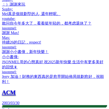
：）謝謝來玩
Sophy
:
Mel真是個規劃型的人, 還年輕呢。
youtube
:
敢问你今年多大了，看着挺年轻的，都考虑退休了？
jasonmel
:
謝謝 Max!
Max
:
持續26的日記，respect!
jasonmel
:
謝謝小小書僮，新年快樂！
小小書僮
:
JSONMEL哥的心態真好 祝2025新年快樂 生活中有更多美好
的回憶🎇
jasonmel
:
Jerry 加油！財務的東西真的是愈早開始佈局規劃愈好，祝順
利！
ACM
2003/03/30