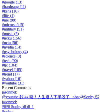
#
google
(
13
)
#
hardgang
(
11
)
#
kshs
(
16
)
#
life
(
1
)
#
me
(
99
)
#
microsoft
(
5
)
#
military
(
51
)
#
music
(
5
)
#
ncku
(
156
)
#
nctu
(
56
)
#
nvidia
(
14
)
#
psychology
(
4
)
#
science
(
3
)
#
tech
(
90
)
#
tjc
(
104
)
#
travel
(
185
)
#
trend
(
17
)
#
yahoo
(
16
)
#
youtube
(
31
)
Recent Comments
jasonmel
:
@youtube 我 4x 囉！人生邁入下半段了...<br>@Sophy 🤭
jasonmel
:
謝謝 Sophy 姐姐！
Sophy
: