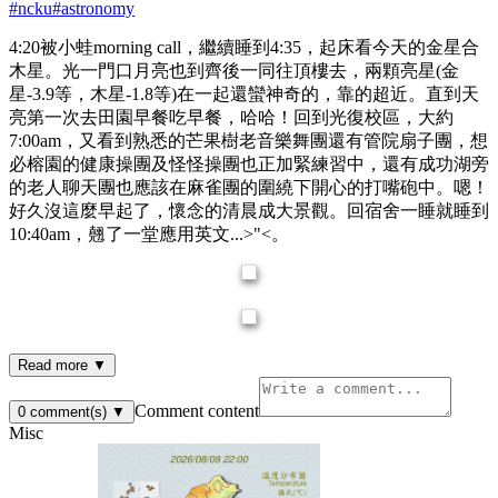
#
ncku
#
astronomy
4:20被小蛙morning call，繼續睡到4:35，起床看今天的金星合
木星。光一門口月亮也到齊後一同往頂樓去，兩顆亮星(金
星-3.9等，木星-1.8等)在一起還蠻神奇的，靠的超近。直到天
亮第一次去田園早餐吃早餐，哈哈！回到光復校區，大約
7:00am，又看到熟悉的芒果樹老音樂舞團還有管院扇子團，想
必榕園的健康操團及怪怪操團也正加緊練習中，還有成功湖旁
的老人聊天團也應該在麻雀團的圍繞下開心的打嘴砲中。嗯！
好久沒這麼早起了，懷念的清晨成大景觀。回宿舍一睡就睡到
10:40am，翹了一堂應用英文...>"<。
Read more ▼
Comment content
0
comment(s)
▼
Misc