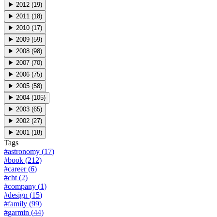
▶
2012
(
19
)
▶
2011
(
18
)
▶
2010
(
17
)
▶
2009
(
59
)
▶
2008
(
98
)
▶
2007
(
70
)
▶
2006
(
75
)
▶
2005
(
58
)
▶
2004
(
105
)
▶
2003
(
65
)
▶
2002
(
27
)
▶
2001
(
18
)
Tags
#
astronomy
(
17
)
#
book
(
212
)
#
career
(
6
)
#
cht
(
2
)
#
company
(
1
)
#
design
(
15
)
#
family
(
99
)
#
garmin
(
44
)