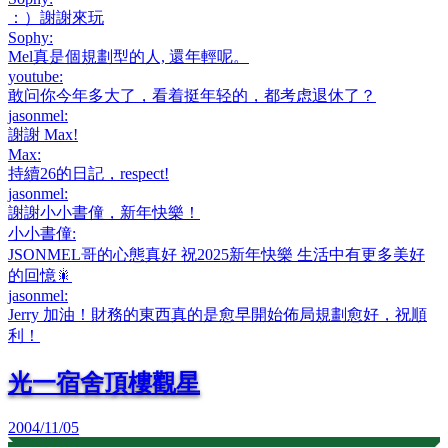
：）謝謝來玩
Sophy
:
Mel真是個規劃型的人, 還年輕呢。
youtube
:
敢问你今年多大了，看着挺年轻的，都考虑退休了？
jasonmel
:
謝謝 Max!
Max
:
持續26的日記，respect!
jasonmel
:
謝謝小小書僮，新年快樂！
小小書僮
:
JSONMEL哥的心態真好 祝2025新年快樂 生活中有更多美好
的回憶🎇
jasonmel
:
Jerry 加油！財務的東西真的是愈早開始佈局規劃愈好，祝順
利！
光一宿舍頂樓觀星
2004/11/05