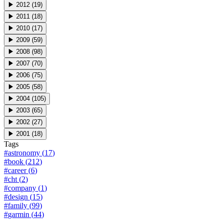
▶
2012
(
19
)
▶
2011
(
18
)
▶
2010
(
17
)
▶
2009
(
59
)
▶
2008
(
98
)
▶
2007
(
70
)
▶
2006
(
75
)
▶
2005
(
58
)
▶
2004
(
105
)
▶
2003
(
65
)
▶
2002
(
27
)
▶
2001
(
18
)
Tags
#
astronomy
(
17
)
#
book
(
212
)
#
career
(
6
)
#
cht
(
2
)
#
company
(
1
)
#
design
(
15
)
#
family
(
99
)
#
garmin
(
44
)