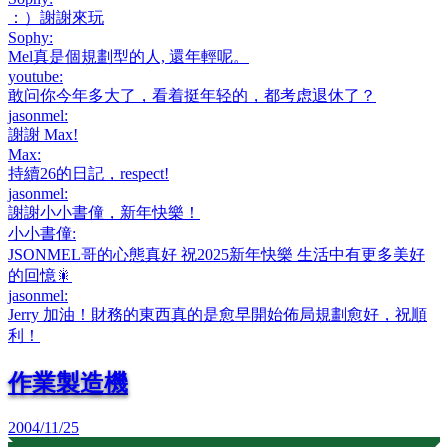
：）謝謝來玩
Sophy
:
Mel真是個規劃型的人, 還年輕呢。
youtube
:
敢问你今年多大了，看着挺年轻的，都考虑退休了？
jasonmel
:
謝謝 Max!
Max
:
持續26的日記，respect!
jasonmel
:
謝謝小小書僮，新年快樂！
小小書僮
:
JSONMEL哥的心態真好 祝2025新年快樂 生活中有更多美好
的回憶🎇
jasonmel
:
Jerry 加油！財務的東西真的是愈早開始佈局規劃愈好，祝順
利！
作業製造機
2004/11/25