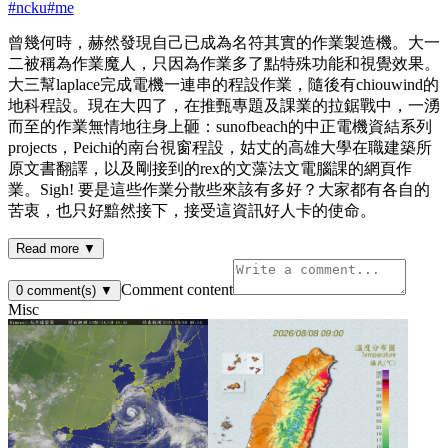
#
ncku
#
me
曾幾何時，赫然發現自己已成為名符其實的作業製造機。大一
二被稱為作業魔人，只因為作業多了點特殊功能和視覺效果。
大三幫laplace完成電機一連串的程設作業，隨後有chiouwind的
地科程設。現在大四了，在推甄專題及課業的拉鋸戰中，一湧
而至的作業無情地往身上砸：sunofbeach的中正電機資結系列
projects，Peichi的南台視窗程設，姑丈的高雄大學在職建築所
原文書翻譯，以及剛接到的rex的文藻法文電腦課的網頁作
業。Sigh! 要是這些作業分散些來該有多好？大家都有各自的
苦衷，也只好黯然接下，接受這資訊好人卡的使命。
Read more ▼
Comment content
0
comment(s)
▼
Misc