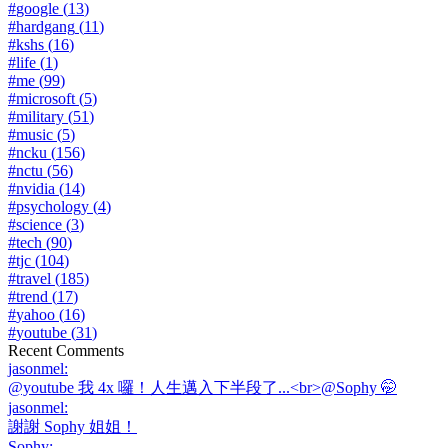
#
google
(
13
)
#
hardgang
(
11
)
#
kshs
(
16
)
#
life
(
1
)
#
me
(
99
)
#
microsoft
(
5
)
#
military
(
51
)
#
music
(
5
)
#
ncku
(
156
)
#
nctu
(
56
)
#
nvidia
(
14
)
#
psychology
(
4
)
#
science
(
3
)
#
tech
(
90
)
#
tjc
(
104
)
#
travel
(
185
)
#
trend
(
17
)
#
yahoo
(
16
)
#
youtube
(
31
)
Recent Comments
jasonmel
:
@youtube 我 4x 囉！人生邁入下半段了...<br>@Sophy 🤭
jasonmel
:
謝謝 Sophy 姐姐！
Sophy
: