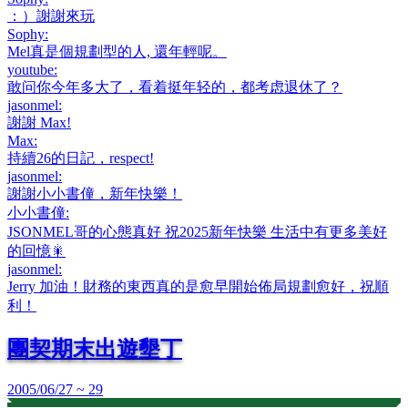
：）謝謝來玩
Sophy
:
Mel真是個規劃型的人, 還年輕呢。
youtube
:
敢问你今年多大了，看着挺年轻的，都考虑退休了？
jasonmel
:
謝謝 Max!
Max
:
持續26的日記，respect!
jasonmel
:
謝謝小小書僮，新年快樂！
小小書僮
:
JSONMEL哥的心態真好 祝2025新年快樂 生活中有更多美好
的回憶🎇
jasonmel
:
Jerry 加油！財務的東西真的是愈早開始佈局規劃愈好，祝順
利！
團契期末出遊墾丁
2005/06/27 ~ 29