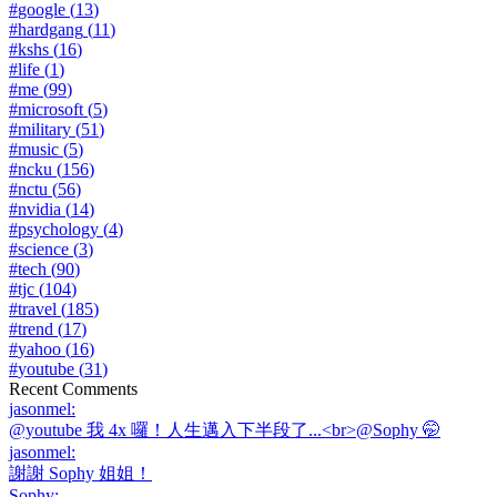
#
google
(
13
)
#
hardgang
(
11
)
#
kshs
(
16
)
#
life
(
1
)
#
me
(
99
)
#
microsoft
(
5
)
#
military
(
51
)
#
music
(
5
)
#
ncku
(
156
)
#
nctu
(
56
)
#
nvidia
(
14
)
#
psychology
(
4
)
#
science
(
3
)
#
tech
(
90
)
#
tjc
(
104
)
#
travel
(
185
)
#
trend
(
17
)
#
yahoo
(
16
)
#
youtube
(
31
)
Recent Comments
jasonmel
:
@youtube 我 4x 囉！人生邁入下半段了...<br>@Sophy 🤭
jasonmel
:
謝謝 Sophy 姐姐！
Sophy
: