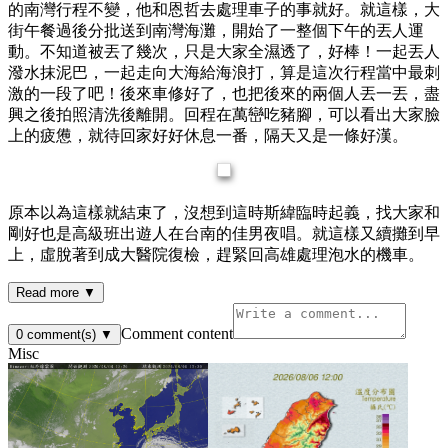
的南灣行程不變，他和恩哲去處理車子的事就好。就這樣，大
街午餐過後分批送到南灣海灘，開始了一整個下午的丟人運
動。不知道被丟了幾次，只是大家全濕透了，好棒！一起丟人
潑水抹泥巴，一起走向大海給海浪打，算是這次行程當中最刺
激的一段了吧！後來車修好了，也把後來的兩個人丟一丟，盡
興之後拍照清洗後離開。回程在萬巒吃豬腳，可以看出大家臉
上的疲憊，就待回家好好休息一番，隔天又是一條好漢。
原本以為這樣就結束了，沒想到這時斯緯臨時起義，找大家和
剛好也是高級班出遊人在台南的佳男夜唱。就這樣又續攤到早
上，虛脫著到成大醫院復檢，趕緊回高雄處理泡水的機車。
Read more ▼
Comment content
0
comment(s)
▼
Misc