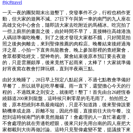
#
tjc
#
travel
一天一夜的團契期末出遊墾丁，突發事件不少，行程也稍作更
動，但大家的遊興不減。27日下午與第一車的南門的九人座在
高雄文化中心會合，隨即請大家去吃附近的馬桶冰。吃完拍了
一些上廁所的畫面之後，由於時間不早了，直接轉往高雄港漁
人碼頭準備吃晚餐。到了之後才發現大家都不餓，只好閒晃拍
照之後匆匆離去，來到聖偉推薦的肉粽店。晚餐結束後經過海
洋之星，小拍一下直奔烏龍教會。晚上參加那裡的查經聚會，
會眾都要唸經文，蠻神奇的。聚會結束後原本預訂要去夜遊
的，只是雲層頗厚，後來竟然下起雨來，太棒了！大家就準備
好宵夜窩在教會打牌玩棋，直到半夜兩三點。
由於太晚睡了，28日早上預定八點起床，不過七點教會準備好
早餐了，所以就早起吃早餐囉。雨一直下，還蠻擔心今天的行
程的，不過既來之則安之，就衝吧！墾丁！首先由台26經恆春
繞縣道200來到龍盤，這時候只剩零星的毛毛雨了。拍拍照之
後，原本想繞到本島最南端的，只是不知道路，後來聖偉說要
騎機車或走路，距離不短，因此作罷，直接前往大街午餐。沒
想到這時候南門的車竟然拋錨了！會處理的人一直忙著處理，
不會處理的就在旁邊乾瞪眼，後來只好先用台南的四人座把大
家都載到大街再做討論。這時只見聖偉處變不驚，提議接下來