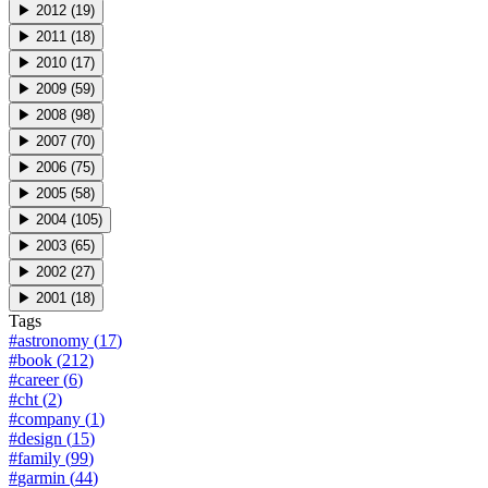
▶
2012
(
19
)
▶
2011
(
18
)
▶
2010
(
17
)
▶
2009
(
59
)
▶
2008
(
98
)
▶
2007
(
70
)
▶
2006
(
75
)
▶
2005
(
58
)
▶
2004
(
105
)
▶
2003
(
65
)
▶
2002
(
27
)
▶
2001
(
18
)
Tags
#
astronomy
(
17
)
#
book
(
212
)
#
career
(
6
)
#
cht
(
2
)
#
company
(
1
)
#
design
(
15
)
#
family
(
99
)
#
garmin
(
44
)