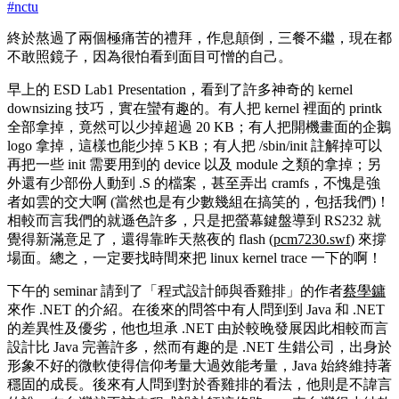
#
nctu
終於熬過了兩個極痛苦的禮拜，作息顛倒，三餐不繼，現在都
不敢照鏡子，因為很怕看到面目可憎的自己。
早上的 ESD Lab1 Presentation，看到了許多神奇的 kernel
downsizing 技巧，實在蠻有趣的。有人把 kernel 裡面的 printk
全部拿掉，竟然可以少掉超過 20 KB；有人把開機畫面的企鵝
logo 拿掉，這樣也能少掉 5 KB；有人把 /sbin/init 註解掉可以
再把一些 init 需要用到的 device 以及 module 之類的拿掉；另
外還有少部份人動到 .S 的檔案，甚至弄出 cramfs，不愧是強
者如雲的交大啊 (當然也是有少數幾組在搞笑的，包括我們)！
相較而言我們的就遜色許多，只是把螢幕鍵盤導到 RS232 就
覺得新滿意足了，還得靠昨天熬夜的 flash (
pcm7230.swf
) 來撐
場面。總之，一定要找時間來把 linux kernel trace 一下的啊！
下午的 seminar 請到了「程式設計師與香雞排」的作者
蔡學鏞
來作 .NET 的介紹。在後來的問答中有人問到到 Java 和 .NET
的差異性及優劣，他也坦承 .NET 由於較晚發展因此相較而言
設計比 Java 完善許多，然而有趣的是 .NET 生錯公司，出身於
形象不好的微軟使得信仰考量大過效能考量，Java 始終維持著
穩固的成長。後來有人問到對於香雞排的看法，他則是不諱言