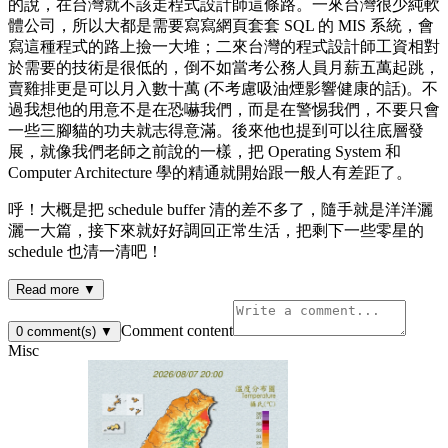
的說，在台灣就不該走程式設計師這條路。一來台灣很少純軟
體公司，所以大都是需要寫寫網頁套套 SQL 的 MIS 系統，會
寫這種程式的路上撿一大堆；二來台灣的程式設計師工資相對
於需要的技術是很低的，倒不如當考公務人員月薪五萬起跳，
賣雞排更是可以月入數十萬 (不考慮吸油煙影響健康的話)。不
過我想他的用意不是在恐嚇我們，而是在警惕我們，不要只會
一些三腳貓的功夫就志得意滿。後來他也提到可以往底層發
展，就像我們老師之前說的一樣，把 Operating System 和
Computer Architecture 學的精通就開始跟一般人有差距了。
呼！大概是把 schedule buffer 清的差不多了，隨手就是洋洋灑
灑一大篇，接下來就好好調回正常生活，把剩下一些零星的
schedule 也清一清吧！
Read more ▼
Comment content
0
comment(s)
▼
Misc