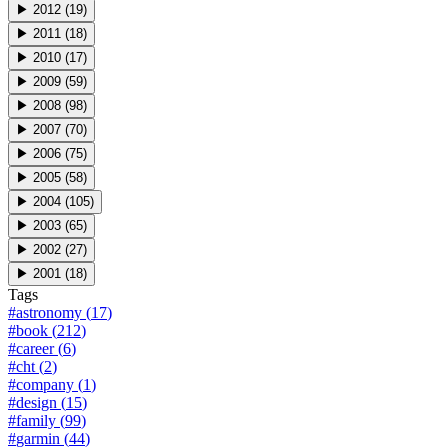
▶
2012
(
19
)
▶
2011
(
18
)
▶
2010
(
17
)
▶
2009
(
59
)
▶
2008
(
98
)
▶
2007
(
70
)
▶
2006
(
75
)
▶
2005
(
58
)
▶
2004
(
105
)
▶
2003
(
65
)
▶
2002
(
27
)
▶
2001
(
18
)
Tags
#
astronomy
(
17
)
#
book
(
212
)
#
career
(
6
)
#
cht
(
2
)
#
company
(
1
)
#
design
(
15
)
#
family
(
99
)
#
garmin
(
44
)