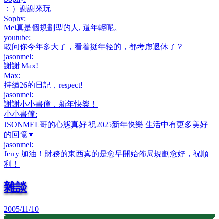
：）謝謝來玩
Sophy
:
Mel真是個規劃型的人, 還年輕呢。
youtube
:
敢问你今年多大了，看着挺年轻的，都考虑退休了？
jasonmel
:
謝謝 Max!
Max
:
持續26的日記，respect!
jasonmel
:
謝謝小小書僮，新年快樂！
小小書僮
:
JSONMEL哥的心態真好 祝2025新年快樂 生活中有更多美好
的回憶🎇
jasonmel
:
Jerry 加油！財務的東西真的是愈早開始佈局規劃愈好，祝順
利！
雜談
2005/11/10