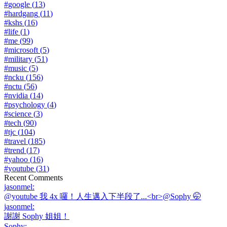
#
google
(
13
)
#
hardgang
(
11
)
#
kshs
(
16
)
#
life
(
1
)
#
me
(
99
)
#
microsoft
(
5
)
#
military
(
51
)
#
music
(
5
)
#
ncku
(
156
)
#
nctu
(
56
)
#
nvidia
(
14
)
#
psychology
(
4
)
#
science
(
3
)
#
tech
(
90
)
#
tjc
(
104
)
#
travel
(
185
)
#
trend
(
17
)
#
yahoo
(
16
)
#
youtube
(
31
)
Recent Comments
jasonmel
:
@youtube 我 4x 囉！人生邁入下半段了...<br>@Sophy 🤭
jasonmel
:
謝謝 Sophy 姐姐！
Sophy
: