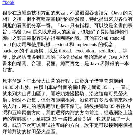
#
book
很少在這裡寫技術方面的東西，不過囫圇吞棗讀完《Java 的真
相》之後，似乎有種茅塞頓開的豁然感，特此提出來與各位有
興趣的看官們分享一番。「Java 只有指標」可以說是全書的宗
旨，揭發 Java 長久以來最大的謊言，也敲醒了長期被純物件
導向之類華麗形容詞弄得團團轉的我。其他部分如 static 和
final 的功用和使用時機，extend 和 implements 的概念，
package 的平坦架構，以及 thread、exception、serialize、...等
等，比起坊間多到非常噁心的從 if/else 開始講起的 Java 入門
書來的精闢、合理、易懂。總而言之，是 Java 界難得的一本
好書。
原本預定下午出發大山背的行程，由於丸子借車問題拖到
19:30 才出發。由橫山車站對面的橫山路走鄉道 35-1，一直走
就來到大山背山區了。關著頭燈慢慢騎，沿途隨處可見螢火
蟲，雖然不密集，但分布範圍很廣。沿途有許多慕名前來散步
的人群，用走的感覺應該也很不錯吧。隨後接鄉道 35 有往內
灣和五峰兩個方向，我們選擇內灣的方向前進，經過網路上流
傳的豐鄉國小，延鄉道 35 一路接回台 3 線，也就是繞了一大
圈。或許下次可以嘗試往五峰的方向，說不定可以接到兩個禮
拜前拜訪的梯田螢火蟲區。