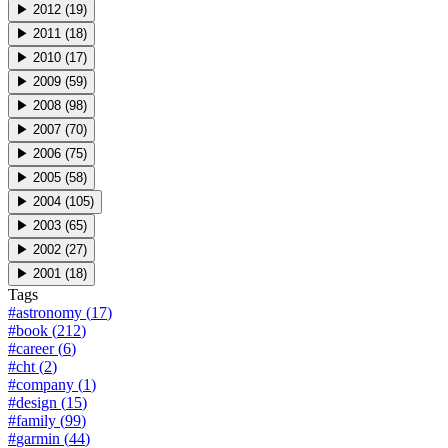
▶
2012
(
19
)
▶
2011
(
18
)
▶
2010
(
17
)
▶
2009
(
59
)
▶
2008
(
98
)
▶
2007
(
70
)
▶
2006
(
75
)
▶
2005
(
58
)
▶
2004
(
105
)
▶
2003
(
65
)
▶
2002
(
27
)
▶
2001
(
18
)
Tags
#
astronomy
(
17
)
#
book
(
212
)
#
career
(
6
)
#
cht
(
2
)
#
company
(
1
)
#
design
(
15
)
#
family
(
99
)
#
garmin
(
44
)