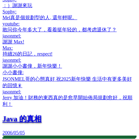
：）謝謝來玩
Sophy
:
Mel真是個規劃型的人, 還年輕呢。
youtube
:
敢问你今年多大了，看着挺年轻的，都考虑退休了？
jasonmel
:
謝謝 Max!
Max
:
持續26的日記，respect!
jasonmel
:
謝謝小小書僮，新年快樂！
小小書僮
:
JSONMEL哥的心態真好 祝2025新年快樂 生活中有更多美好
的回憶🎇
jasonmel
:
Jerry 加油！財務的東西真的是愈早開始佈局規劃愈好，祝順
利！
Java 的真相
2006/05/05