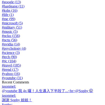
#
google
(
13
)
#
hardgang
(
11
)
#
kshs
(
16
)
#
life
(
1
)
#
me
(
99
)
#
microsoft
(
5
)
#
military
(
51
)
#
music
(
5
)
#
ncku
(
156
)
#
nctu
(
56
)
#
nvidia
(
14
)
#
psychology
(
4
)
#
science
(
3
)
#
tech
(
90
)
#
tjc
(
104
)
#
travel
(
185
)
#
trend
(
17
)
#
yahoo
(
16
)
#
youtube
(
31
)
Recent Comments
jasonmel
:
@youtube 我 4x 囉！人生邁入下半段了...<br>@Sophy 🤭
jasonmel
:
謝謝 Sophy 姐姐！
Sophy
: