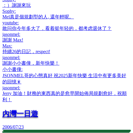
：）謝謝來玩
Sophy
:
Mel真是個規劃型的人, 還年輕呢。
youtube
:
敢问你今年多大了，看着挺年轻的，都考虑退休了？
jasonmel
:
謝謝 Max!
Max
:
持續26的日記，respect!
jasonmel
:
謝謝小小書僮，新年快樂！
小小書僮
:
JSONMEL哥的心態真好 祝2025新年快樂 生活中有更多美好
的回憶🎇
jasonmel
:
Jerry 加油！財務的東西真的是愈早開始佈局規劃愈好，祝順
利！
內灣一日遊
2006/07/23