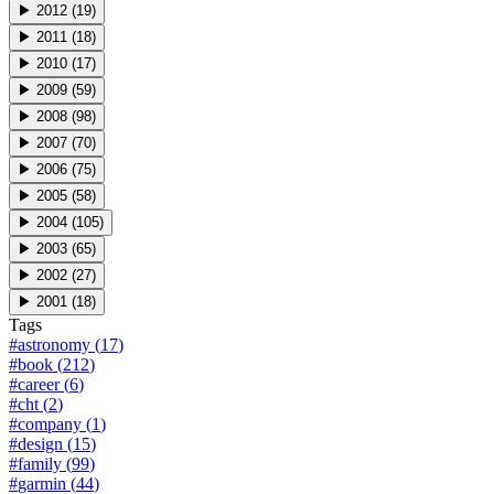
▶
2012
(
19
)
▶
2011
(
18
)
▶
2010
(
17
)
▶
2009
(
59
)
▶
2008
(
98
)
▶
2007
(
70
)
▶
2006
(
75
)
▶
2005
(
58
)
▶
2004
(
105
)
▶
2003
(
65
)
▶
2002
(
27
)
▶
2001
(
18
)
Tags
#
astronomy
(
17
)
#
book
(
212
)
#
career
(
6
)
#
cht
(
2
)
#
company
(
1
)
#
design
(
15
)
#
family
(
99
)
#
garmin
(
44
)