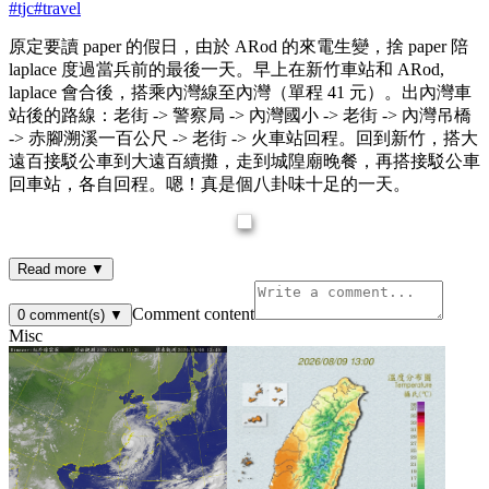
#
tjc
#
travel
原定要讀 paper 的假日，由於 ARod 的來電生變，捨 paper 陪
laplace 度過當兵前的最後一天。早上在新竹車站和 ARod,
laplace 會合後，搭乘內灣線至內灣（單程 41 元）。出內灣車
站後的路線：老街 -> 警察局 -> 內灣國小 -> 老街 -> 內灣吊橋
-> 赤腳溯溪一百公尺 -> 老街 -> 火車站回程。回到新竹，搭大
遠百接駁公車到大遠百續攤，走到城隍廟晚餐，再搭接駁公車
回車站，各自回程。嗯！真是個八卦味十足的一天。
Read more ▼
Comment content
0
comment(s)
▼
Misc