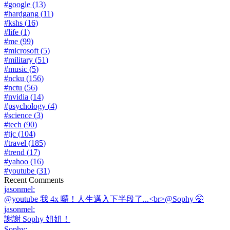
#
google
(
13
)
#
hardgang
(
11
)
#
kshs
(
16
)
#
life
(
1
)
#
me
(
99
)
#
microsoft
(
5
)
#
military
(
51
)
#
music
(
5
)
#
ncku
(
156
)
#
nctu
(
56
)
#
nvidia
(
14
)
#
psychology
(
4
)
#
science
(
3
)
#
tech
(
90
)
#
tjc
(
104
)
#
travel
(
185
)
#
trend
(
17
)
#
yahoo
(
16
)
#
youtube
(
31
)
Recent Comments
jasonmel
:
@youtube 我 4x 囉！人生邁入下半段了...<br>@Sophy 🤭
jasonmel
:
謝謝 Sophy 姐姐！
Sophy
: