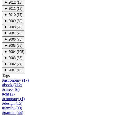
▶
2012
(
19
)
▶
2011
(
18
)
▶
2010
(
17
)
▶
2009
(
59
)
▶
2008
(
98
)
▶
2007
(
70
)
▶
2006
(
75
)
▶
2005
(
58
)
▶
2004
(
105
)
▶
2003
(
65
)
▶
2002
(
27
)
▶
2001
(
18
)
Tags
#
astronomy
(
17
)
#
book
(
212
)
#
career
(
6
)
#
cht
(
2
)
#
company
(
1
)
#
design
(
15
)
#
family
(
99
)
#
garmin
(
44
)