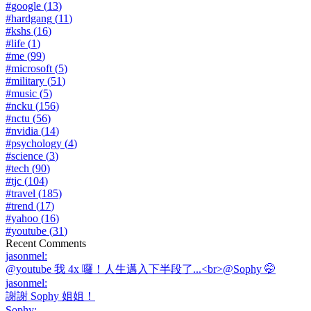
#
google
(
13
)
#
hardgang
(
11
)
#
kshs
(
16
)
#
life
(
1
)
#
me
(
99
)
#
microsoft
(
5
)
#
military
(
51
)
#
music
(
5
)
#
ncku
(
156
)
#
nctu
(
56
)
#
nvidia
(
14
)
#
psychology
(
4
)
#
science
(
3
)
#
tech
(
90
)
#
tjc
(
104
)
#
travel
(
185
)
#
trend
(
17
)
#
yahoo
(
16
)
#
youtube
(
31
)
Recent Comments
jasonmel
:
@youtube 我 4x 囉！人生邁入下半段了...<br>@Sophy 🤭
jasonmel
:
謝謝 Sophy 姐姐！
Sophy
: