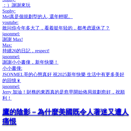
：）謝謝來玩
Sophy
:
Mel真是個規劃型的人, 還年輕呢。
youtube
:
敢问你今年多大了，看着挺年轻的，都考虑退休了？
jasonmel
:
謝謝 Max!
Max
:
持續26的日記，respect!
jasonmel
:
謝謝小小書僮，新年快樂！
小小書僮
:
JSONMEL哥的心態真好 祝2025新年快樂 生活中有更多美好
的回憶🎇
jasonmel
:
Jerry 加油！財務的東西真的是愈早開始佈局規劃愈好，祝順
利！
鷹的陰影－為什麼美國既令人著迷又遭人
痛恨