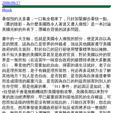
2006/09/17
#
book
暑假預約太多書，一口氣全都來了，只好加緊腳步看快一點。
《鷹的陰影－為什麼美國既令人著迷又遭人痛恨》是一本討論
美國光鮮的外表下，潛藏在背後的諸多問題。
書中的一大主軸，也就是美國令人痛恨的部分，便是其自以為
是的態度。認為自己是世界的仲裁者，強迫其他國家遵守美國
政府的民主規則，對於自己的惡行卻使用雙重標準加以掩飾。
殊不知大多數的美國民眾甚至是政府官員，對於美國以外的世
界是一無所知（在這當中一味迎合政府的媒體得承擔大多數責
任），畢竟他們只需要如此自由、揮霍的過生活就好。老子自
由是理所當然，老子有錢是理所當然，何必再多花精力去了解
其他地方？別人是否自由、是否貧窮、是否因為自身過度奢華
而造成環境的嚴重污染、是否因為自己的利益而損害到別人的
生存空間，那是他家的事。「911 事件」的起因正是如此，賓
•拉登絕不會毫無動機就對美國發動攻擊。美國長期以來對中
東的政治經濟壓抑，早已嚴重損害到當地居民的生存權益，可
想而知這樣的情勢是沒有辦法抵抗的，只能任其宰割，怨念由
此而生。然而事發後美國政府卻不知反省而將矛頭一整個對
外，無疑是在傷口上灑鹽巴，將來難免再來幾次攻擊，直到美