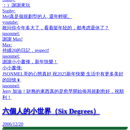
：）謝謝來玩
Sophy
:
Mel真是個規劃型的人, 還年輕呢。
youtube
:
敢问你今年多大了，看着挺年轻的，都考虑退休了？
jasonmel
:
謝謝 Max!
Max
:
持續26的日記，respect!
jasonmel
:
謝謝小小書僮，新年快樂！
小小書僮
:
JSONMEL哥的心態真好 祝2025新年快樂 生活中有更多美好
的回憶🎇
jasonmel
:
Jerry 加油！財務的東西真的是愈早開始佈局規劃愈好，祝順
利！
六個人的小世界（Six Degrees）
2006/12/20