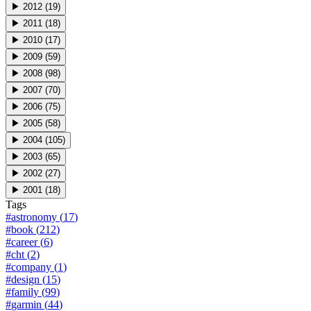
▶
2012
(
19
)
▶
2011
(
18
)
▶
2010
(
17
)
▶
2009
(
59
)
▶
2008
(
98
)
▶
2007
(
70
)
▶
2006
(
75
)
▶
2005
(
58
)
▶
2004
(
105
)
▶
2003
(
65
)
▶
2002
(
27
)
▶
2001
(
18
)
Tags
#
astronomy
(
17
)
#
book
(
212
)
#
career
(
6
)
#
cht
(
2
)
#
company
(
1
)
#
design
(
15
)
#
family
(
99
)
#
garmin
(
44
)