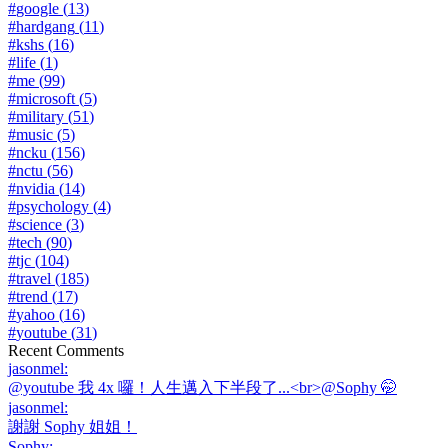
#
google
(
13
)
#
hardgang
(
11
)
#
kshs
(
16
)
#
life
(
1
)
#
me
(
99
)
#
microsoft
(
5
)
#
military
(
51
)
#
music
(
5
)
#
ncku
(
156
)
#
nctu
(
56
)
#
nvidia
(
14
)
#
psychology
(
4
)
#
science
(
3
)
#
tech
(
90
)
#
tjc
(
104
)
#
travel
(
185
)
#
trend
(
17
)
#
yahoo
(
16
)
#
youtube
(
31
)
Recent Comments
jasonmel
:
@youtube 我 4x 囉！人生邁入下半段了...<br>@Sophy 🤭
jasonmel
:
謝謝 Sophy 姐姐！
Sophy
: