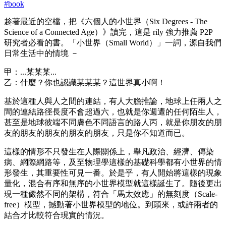
#
book
趁著最近的空檔，把《六個人的小世界（Six Degrees - The
Science of a Connected Age）》讀完，這是 rily 強力推薦 P2P
研究者必看的書。「小世界（Small World）」一詞，源自我們
日常生活中的情境 －
甲：...某某某...
乙：什麼？你也認識某某某？這世界真小啊！
基於這種人與人之間的連結，有人大膽推論，地球上任兩人之
間的連結路徑長度不會超過六，也就是你週遭的任何陌生人，
甚至是地球彼端不同膚色不同語言的路人丙，就是你朋友的朋
友的朋友的朋友的朋友的朋友，只是你不知道而已。
這樣的情形不只發生在人際關係上，舉凡政治、經濟、傳染
病、網際網路等，及至物理學這樣的基礎科學都有小世界的情
形發生，其重要性可見一番。於是乎，有人開始將這樣的現象
量化，混合有序和無序的小世界模型就這樣誕生了。隨後更出
現一種儼然不同的架構，符合「馬太效應」的無刻度（Scale-
free）模型，撼動著小世界模型的地位。到頭來，或許兩者的
結合才比較符合現實的情況。