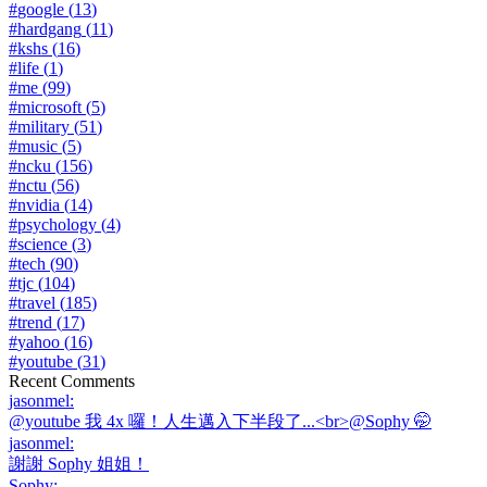
#
google
(
13
)
#
hardgang
(
11
)
#
kshs
(
16
)
#
life
(
1
)
#
me
(
99
)
#
microsoft
(
5
)
#
military
(
51
)
#
music
(
5
)
#
ncku
(
156
)
#
nctu
(
56
)
#
nvidia
(
14
)
#
psychology
(
4
)
#
science
(
3
)
#
tech
(
90
)
#
tjc
(
104
)
#
travel
(
185
)
#
trend
(
17
)
#
yahoo
(
16
)
#
youtube
(
31
)
Recent Comments
jasonmel
:
@youtube 我 4x 囉！人生邁入下半段了...<br>@Sophy 🤭
jasonmel
:
謝謝 Sophy 姐姐！
Sophy
: