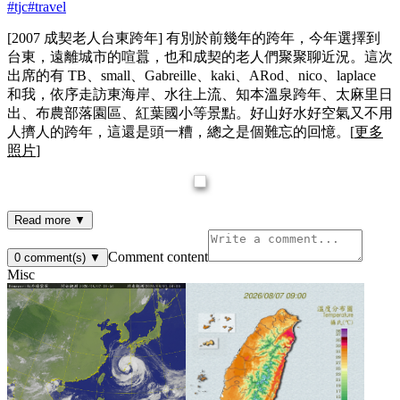
#
tjc
#
travel
[2007 成契老人台東跨年] 有別於前幾年的跨年，今年選擇到
台東，遠離城市的喧囂，也和成契的老人們聚聚聊近況。這次
出席的有 TB、small、Gabreille、kaki、ARod、nico、laplace
和我，依序走訪東海岸、水往上流、知本溫泉跨年、太麻里日
出、布農部落園區、紅葉國小等景點。好山好水好空氣又不用
人擠人的跨年，這還是頭一糟，總之是個難忘的回憶。[
更多
照片
]
Read more ▼
Comment content
0
comment(s)
▼
Misc