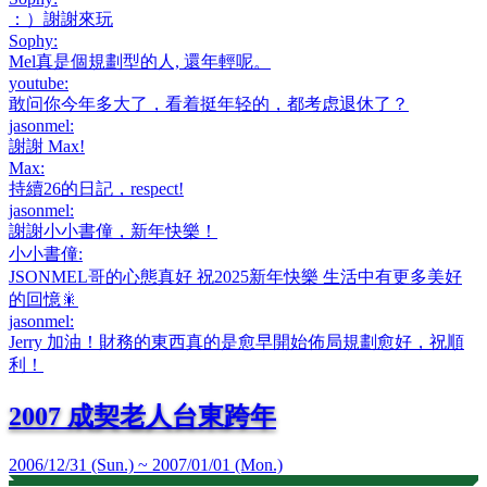
：）謝謝來玩
Sophy
:
Mel真是個規劃型的人, 還年輕呢。
youtube
:
敢问你今年多大了，看着挺年轻的，都考虑退休了？
jasonmel
:
謝謝 Max!
Max
:
持續26的日記，respect!
jasonmel
:
謝謝小小書僮，新年快樂！
小小書僮
:
JSONMEL哥的心態真好 祝2025新年快樂 生活中有更多美好
的回憶🎇
jasonmel
:
Jerry 加油！財務的東西真的是愈早開始佈局規劃愈好，祝順
利！
2007 成契老人台東跨年
2006/12/31 (Sun.) ~ 2007/01/01 (Mon.)