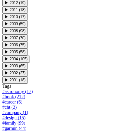
▶
2012
(
19
)
▶
2011
(
18
)
▶
2010
(
17
)
▶
2009
(
59
)
▶
2008
(
98
)
▶
2007
(
70
)
▶
2006
(
75
)
▶
2005
(
58
)
▶
2004
(
105
)
▶
2003
(
65
)
▶
2002
(
27
)
▶
2001
(
18
)
Tags
#
astronomy
(
17
)
#
book
(
212
)
#
career
(
6
)
#
cht
(
2
)
#
company
(
1
)
#
design
(
15
)
#
family
(
99
)
#
garmin
(
44
)