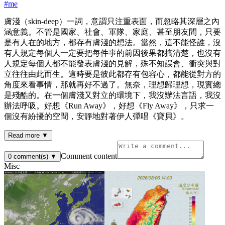
#
me
膚淺（skin-deep）一詞，意謂只注重表面，而忽略其深層之內
涵意義。不管是國家、社會、軍隊、家庭、甚至朋友間，只要
是有人在的地方，都存有膚淺的想法。當然，這不能怪誰，沒
有人規定每個人一定要把每件事的前因後果都搞清楚，也沒有
人規定每個人都不能發表膚淺的見解，殊不知誤會、衝突與對
立往往由此而生。這時要是彼此都存有包容心，都能從對方的
角度來看事情，那就再好不過了。無奈，理想歸理想，現實總
是殘酷的。在一個膚淺又對立的環境下，我沒辦法言語，我沒
辦法呼吸。好想《Run Away》，好想《Fly Away》，只求一
個沒有紛擾的空間，安靜地對著伊人彈唱《寶貝》。
Read more ▼
Comment content
0
comment(s)
▼
Misc