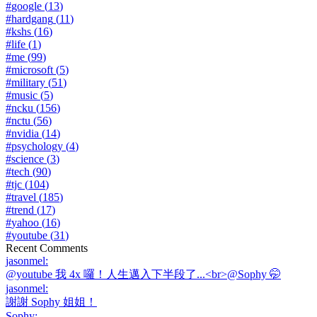
#
google
(
13
)
#
hardgang
(
11
)
#
kshs
(
16
)
#
life
(
1
)
#
me
(
99
)
#
microsoft
(
5
)
#
military
(
51
)
#
music
(
5
)
#
ncku
(
156
)
#
nctu
(
56
)
#
nvidia
(
14
)
#
psychology
(
4
)
#
science
(
3
)
#
tech
(
90
)
#
tjc
(
104
)
#
travel
(
185
)
#
trend
(
17
)
#
yahoo
(
16
)
#
youtube
(
31
)
Recent Comments
jasonmel
:
@youtube 我 4x 囉！人生邁入下半段了...<br>@Sophy 🤭
jasonmel
:
謝謝 Sophy 姐姐！
Sophy
: