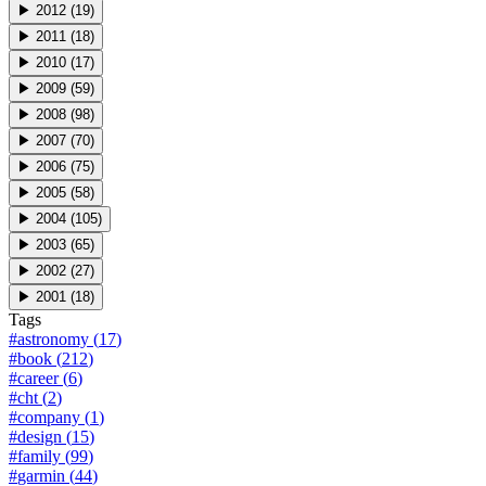
▶
2012
(
19
)
▶
2011
(
18
)
▶
2010
(
17
)
▶
2009
(
59
)
▶
2008
(
98
)
▶
2007
(
70
)
▶
2006
(
75
)
▶
2005
(
58
)
▶
2004
(
105
)
▶
2003
(
65
)
▶
2002
(
27
)
▶
2001
(
18
)
Tags
#
astronomy
(
17
)
#
book
(
212
)
#
career
(
6
)
#
cht
(
2
)
#
company
(
1
)
#
design
(
15
)
#
family
(
99
)
#
garmin
(
44
)