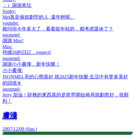
：）謝謝來玩
Sophy
:
Mel真是個規劃型的人, 還年輕呢。
youtube
:
敢问你今年多大了，看着挺年轻的，都考虑退休了？
jasonmel
:
謝謝 Max!
Max
:
持續26的日記，respect!
jasonmel
:
謝謝小小書僮，新年快樂！
小小書僮
:
JSONMEL哥的心態真好 祝2025新年快樂 生活中有更多美好
的回憶🎇
jasonmel
:
Jerry 加油！財務的東西真的是愈早開始佈局規劃愈好，祝順
利！
膚淺
2007/12/09 (Sun.)