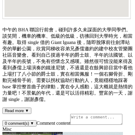
中午的 BHA 聯誼行前會，碰到許多久未謀面的大學同學們。
談笑間，機車的機車、低級的低級，彷彿回到大學時光，相當
有趣。取得 single 借的 Giant Iguana 後，隨即脫隊前往劍潭站
旁的華齡公園，欣賞同梯收容弟兄彥儒邀約的建中校友管樂團
社區音樂會。看到自己摸過半年的爵士鼓、半年的法國號、以
及半年的長號，不免有些懷念又感嘆。雖然很可惜沒能來得及
看到彥儒上場演奏的鐵達尼號，不過還是在餘興節目當中看他
上場打了八小節的爵士鼓，實在相當佩服！一個右腳骨折、剛
動完補骨手術、需要以拐杖協助行動的人，竟能穩穩地踩著
base 掌控整首曲子的律動，實在令人感動，這大概就是熱情的
力量吧！不景氣的年代，還是可以活得精彩。豐富的一天，謝
謝 single，謝謝彥儒。
Read more ▼
Comment content
0
comment(s)
▼
Misc