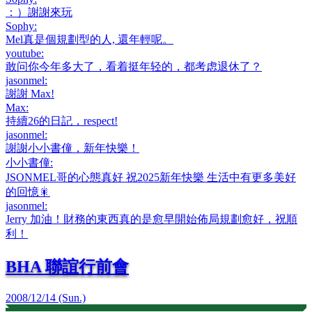
：）謝謝來玩
Sophy
:
Mel真是個規劃型的人, 還年輕呢。
youtube
:
敢问你今年多大了，看着挺年轻的，都考虑退休了？
jasonmel
:
謝謝 Max!
Max
:
持續26的日記，respect!
jasonmel
:
謝謝小小書僮，新年快樂！
小小書僮
:
JSONMEL哥的心態真好 祝2025新年快樂 生活中有更多美好
的回憶🎇
jasonmel
:
Jerry 加油！財務的東西真的是愈早開始佈局規劃愈好，祝順
利！
BHA 聯誼行前會
2008/12/14 (Sun.)