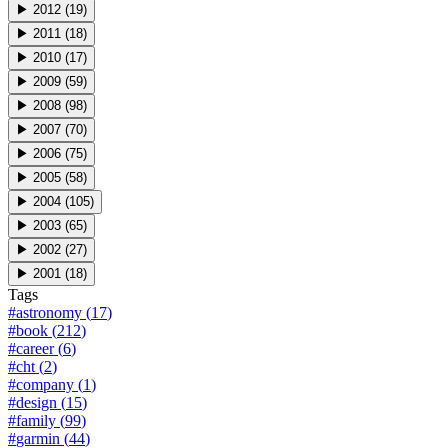
▶
2012
(
19
)
▶
2011
(
18
)
▶
2010
(
17
)
▶
2009
(
59
)
▶
2008
(
98
)
▶
2007
(
70
)
▶
2006
(
75
)
▶
2005
(
58
)
▶
2004
(
105
)
▶
2003
(
65
)
▶
2002
(
27
)
▶
2001
(
18
)
Tags
#
astronomy
(
17
)
#
book
(
212
)
#
career
(
6
)
#
cht
(
2
)
#
company
(
1
)
#
design
(
15
)
#
family
(
99
)
#
garmin
(
44
)