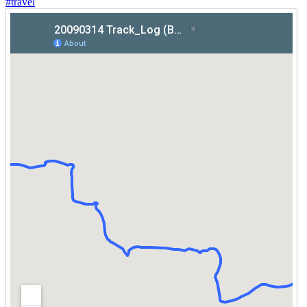
#
travel