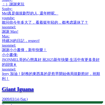
：）謝謝來玩
Sophy
:
Mel真是個規劃型的人, 還年輕呢。
youtube
:
敢问你今年多大了，看着挺年轻的，都考虑退休了？
jasonmel
:
謝謝 Max!
Max
:
持續26的日記，respect!
jasonmel
:
謝謝小小書僮，新年快樂！
小小書僮
:
JSONMEL哥的心態真好 祝2025新年快樂 生活中有更多美好
的回憶🎇
jasonmel
:
Jerry 加油！財務的東西真的是愈早開始佈局規劃愈好，祝順
利！
Giant Iguana
2009/03/14 (Sat.)