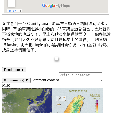
又注意到一台 Giant Iguana，
原車主只騎過三趟關渡到淡水，
同時 17" 的車架比起小白藍的 18" 車架更適合自己，因此就毫
不猶豫地給他成交了。早上八點淡水捷運站面交，十點多抵達
宿舍（遲到太久不好意思，姑且翹掉早上的聚會），均速約
15 km/hr。明天把 single 的小黑騎回新竹後，
小白藍就可以功
成身退待價而估了。
Read more ▼
Comment content
0
comment(s)
▼
Misc