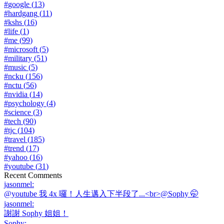
#
google
(
13
)
#
hardgang
(
11
)
#
kshs
(
16
)
#
life
(
1
)
#
me
(
99
)
#
microsoft
(
5
)
#
military
(
51
)
#
music
(
5
)
#
ncku
(
156
)
#
nctu
(
56
)
#
nvidia
(
14
)
#
psychology
(
4
)
#
science
(
3
)
#
tech
(
90
)
#
tjc
(
104
)
#
travel
(
185
)
#
trend
(
17
)
#
yahoo
(
16
)
#
youtube
(
31
)
Recent Comments
jasonmel
:
@youtube 我 4x 囉！人生邁入下半段了...<br>@Sophy 🤭
jasonmel
:
謝謝 Sophy 姐姐！
Sophy
: