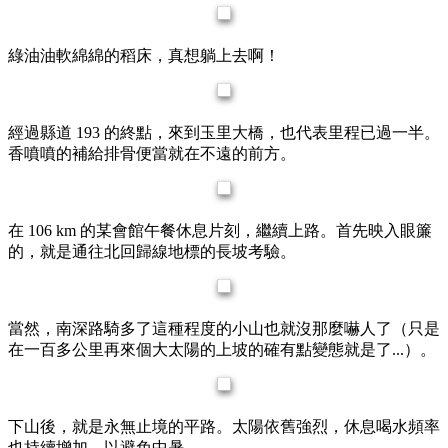
綠油油軟綿綿的稻床，真想躺上去啊！
經過縣道 193 的終點，來到玉里大橋，也代表里程已過一半。
香噴噴的補給排骨便當就在不遠的前方。
在 106 km 的某會館午餐休息片刻，繼續上路。首先映入眼簾
的，就是通往北回歸線地標的長坡考驗。
當然，南深路騎多了這種程度的小山也就沒那麼嚇人了（只是
在一百多公里再來個大太陽的上坡的確有點變態就是了...）。
下山後，就是永無止境的平路。太陽依舊強烈，休息喝水頻率
也持續增加，以避免中暑。