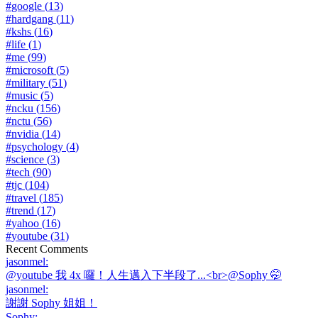
#
google
(
13
)
#
hardgang
(
11
)
#
kshs
(
16
)
#
life
(
1
)
#
me
(
99
)
#
microsoft
(
5
)
#
military
(
51
)
#
music
(
5
)
#
ncku
(
156
)
#
nctu
(
56
)
#
nvidia
(
14
)
#
psychology
(
4
)
#
science
(
3
)
#
tech
(
90
)
#
tjc
(
104
)
#
travel
(
185
)
#
trend
(
17
)
#
yahoo
(
16
)
#
youtube
(
31
)
Recent Comments
jasonmel
:
@youtube 我 4x 囉！人生邁入下半段了...<br>@Sophy 🤭
jasonmel
:
謝謝 Sophy 姐姐！
Sophy
: