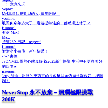
：）謝謝來玩
Sophy
:
Mel真是個規劃型的人, 還年輕呢。
youtube
:
敢问你今年多大了，看着挺年轻的，都考虑退休了？
jasonmel
:
謝謝 Max!
Max
:
持續26的日記，respect!
jasonmel
:
謝謝小小書僮，新年快樂！
小小書僮
:
JSONMEL哥的心態真好 祝2025新年快樂 生活中有更多美好
的回憶🎇
jasonmel
:
Jerry 加油！財務的東西真的是愈早開始佈局規劃愈好，祝順
利！
NeverStop 永不放棄－洄瀾極限挑戰
200K