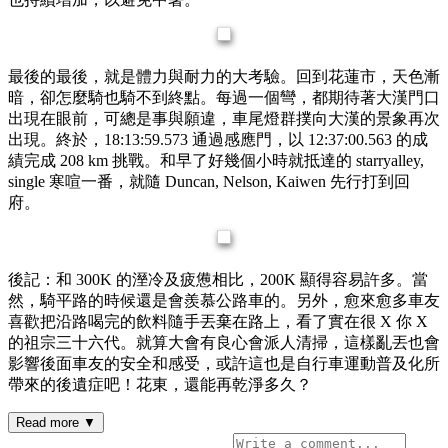
最後的最後，就是體力與耐力的大考驗。回到花蓮市，天色漸
暗，卻怎麼騎也騎不到終點。每過一個彎，都期待著大漢門口
出現在眼前，可總是事與願違，車尾燈群撲向大漢的景象再次
出現。終於，18:13:59.573 通過感應門，以 12:37:00.563 的成
績完成 208 km 挑戰。和早了好幾個小時就抵達的 starryalley,
single 寒喧一番，就隨 Duncan, Nelson, Kaiwen 先行打到回
府。
後記：和 300K 的溼冷及疲憊相比，200K 顯得容易許多。當
然，騎平路的時候還是會羨慕公路車的。另外，愈來愈多車友
喜歡把沿路喝完的飲料隨手丟棄在路上，看了實在很 X 你 X
的祖宗三十六代。就算大會有良心會派人清掃，這樣亂丟也會
影響後面車友的安全和感受，或許這也是自行車運動普及化所
帶來的後遺症吧！花東，還能再乾淨多久？
Read more ▼