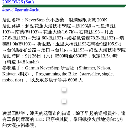
2009/09/26 (Sat.)
#
travel
#
garmin
#
ncku
活動名稱：
NeverStop 永不放棄－洄瀾極限挑戰 200K
活動路線：起點花蓮大漢技術學院→縣193線→七星潭(縣
193)→南濱(縣193)→花蓮大橋(16.7k)→右轉縣193→月眉
27.8k(縣193)→光復 60k(縣193)→縱谷風管處78.2k(縣193)→瑞
穗81.9k(縣193)→ 折返點：玉里大橋(縣193右轉台9線105.9k)
→台9線縱谷公路→溪口→台11丙→縣193→終點大漢技術學院
活動時間：9月26日（六）0500時至0630時，限定13.5小時
（時速 14.8 km/hr）
參賽選手：Garmin NeverStop 研習社（Shimmer, Nelson,
Kaiwen 和我）、Programming the Bike（starryalley, single,
mobo, rior）、以及眾多瘋子等共 6006 人
凌晨四點半，漆黑的花蓮市的街道，除了早起的送報員外，還
有眾多閃爍著的 LED 燈穿梭其間，像飛蛾撲火般地湧向北方
的大漢技術學院。