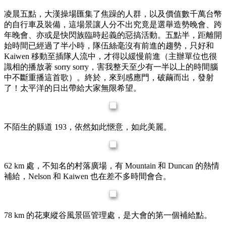
凌晨五點，大漢操場匯集了焦躁的人群，以及價值數千萬台幣
的自行車及裝備，這場景讓人分不出究竟是選舉造勢晚會、跨
年晚會、亦或是快閃族臨時起義的惡搞活動。五點半，距離開
始時間已經過了半小時，隊伍絲毫沒有前進的趨勢，只好和
Kaiwen 移動至插隊人流中，才得以緩慢前進（主辦單位也很
識相的播放著 sorry sorry，害我整天至少有一半以上的時間腦
中不斷重播這首歌）。終於，來到感應門，破繭而出，發射
了！太平洋的日出帶給大家無限希望。
不陌生的縣道 193，依然如此愜意，如此美麗。
62 km 處，不知名的村落廣場，有 Mountain 和 Duncan 的熱情
補給，Nelson 和 Kaiwen 也在差不多時間會合。
78 km 的花東縱谷風景區管理處，是大會的第一個補給點。