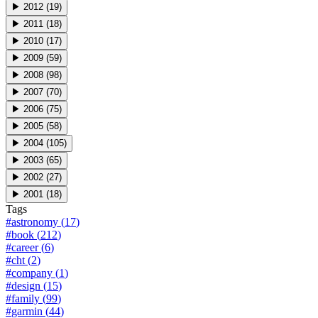
▶
2012
(
19
)
▶
2011
(
18
)
▶
2010
(
17
)
▶
2009
(
59
)
▶
2008
(
98
)
▶
2007
(
70
)
▶
2006
(
75
)
▶
2005
(
58
)
▶
2004
(
105
)
▶
2003
(
65
)
▶
2002
(
27
)
▶
2001
(
18
)
Tags
#
astronomy
(
17
)
#
book
(
212
)
#
career
(
6
)
#
cht
(
2
)
#
company
(
1
)
#
design
(
15
)
#
family
(
99
)
#
garmin
(
44
)