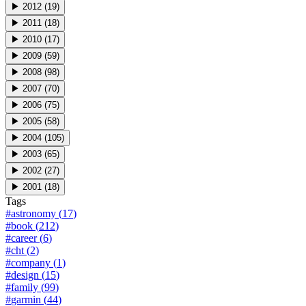
▶
2012
(
19
)
▶
2011
(
18
)
▶
2010
(
17
)
▶
2009
(
59
)
▶
2008
(
98
)
▶
2007
(
70
)
▶
2006
(
75
)
▶
2005
(
58
)
▶
2004
(
105
)
▶
2003
(
65
)
▶
2002
(
27
)
▶
2001
(
18
)
Tags
#
astronomy
(
17
)
#
book
(
212
)
#
career
(
6
)
#
cht
(
2
)
#
company
(
1
)
#
design
(
15
)
#
family
(
99
)
#
garmin
(
44
)