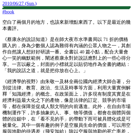
2010/06/27 (Sun.)
#
book
空白了兩個月的地方，也該來新增點東西了。以下是最近的幾
本書評。
《蔡康永的說話知道》是在師大夜市水準書局以 71 折的價格
購入的，身為少數個人認為難得有內涵的公眾人物之一，其創
作自然讓人想好好研讀一番。全書以 40 篇小點，配合大量會
心一笑的幽默範例，闡述蔡康永對於說話應對上的一些心得分
享。一言以蔽之，封面的小標就足以貼切地作為全書的總結：
「我的說話之道，就是把你放在心上。」
《經濟學的視野》由朱敬一及林全兩位國內經濟大師合著，分
別從法律、教育、政治、生活及時事等方面，利用大量實例解
釋「知識經濟」的概念。在政策面上，許多現有制度其實是在
經濟利益最大化之下的產物，像是法律的訂定、競爭的市場
等，都在保障並促成人類文明的向前邁進。此外，在自由市場
機制運作下，許多抽象的人、事、物等價值，都會在個體與個
體的拉鋸中，在「看不見的手」的帶動下而可被具體化或是可
被量化。其中一個有趣的例子是空服員生命的價值，可以用空
服與地勤的待遇差（飛安加給）除以空服與地勤的死亡率差，