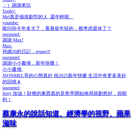
：）謝謝來玩
Sophy
:
Mel真是個規劃型的人, 還年輕呢。
youtube
:
敢问你今年多大了，看着挺年轻的，都考虑退休了？
jasonmel
:
謝謝 Max!
Max
:
持續26的日記，respect!
jasonmel
:
謝謝小小書僮，新年快樂！
小小書僮
:
JSONMEL哥的心態真好 祝2025新年快樂 生活中有更多美好
的回憶🎇
jasonmel
:
Jerry 加油！財務的東西真的是愈早開始佈局規劃愈好，祝順
利！
蔡康永的說話知道、經濟學的視野、蘋果
滋味