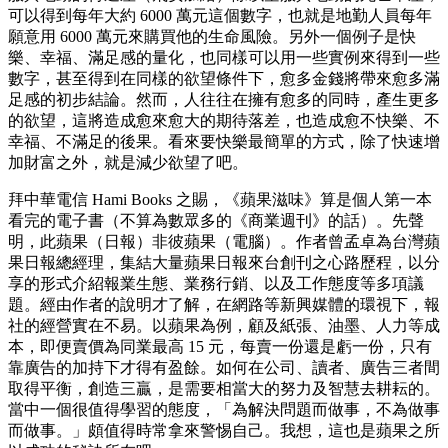
可以得到每年大約 6000 萬元這個數字，也就是地勤人員每年
願意用 6000 萬元來購買他的生命風險。另外一個例子是快
樂、幸福、滿足感的量化，也同樣可以用一些實例來得到一些
數字，甚至得到在同樣的欲望條件下，愈多金錢將帶來愈多滿
足感的初步結論。然而，人往往在擁有愈多的同時，產生更多
的欲望，這將造成愈來愈大的期待落差，也造成愈不快樂、不
幸福、不滿足的後果。看來要快樂最簡單的方式，除了快速增
加財富之外，就是減少欲望了吧。
拜中華電信 Hami Books 之賜，《蘋果滋味》算是個人第一本
看完的電子書（不算為數眾多的《商業週刊》的話）。先聲
明，此蘋果（日報）非彼蘋果（電腦）。作者曾孟卓為台灣蘋
果日報總經理，集結大量蘋果日報來台創刊之心路歷程，以分
享的形式介紹報業生態、業務行銷、以及工作態度等多項議
題。經由作者的說明才了解，在網路等新興媒體的環視下，報
社的經營實在不易。以蘋果為例，顧及紙張、油墨、人力等成
本，即便賣價為同業最高 15 元，每賣一份還是虧一份，只有
靠廣告的加持下才得有盈餘。如何在公司、讀者、廣告三者間
取得平衡，創造三贏，是需要相當大的努力及智慧去耕耘的。
當中一個很值得學習的態度，「為解決問題而做事，不為做事
而做事。」頗值得時常拿來警惕自己。我想，這也是蘋果之所