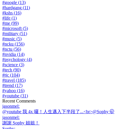
#
google
(
13
)
#
hardgang
(
11
)
#
kshs
(
16
)
#
life
(
1
)
#
me
(
99
)
#
microsoft
(
5
)
#
military
(
51
)
#
music
(
5
)
#
ncku
(
156
)
#
nctu
(
56
)
#
nvidia
(
14
)
#
psychology
(
4
)
#
science
(
3
)
#
tech
(
90
)
#
tjc
(
104
)
#
travel
(
185
)
#
trend
(
17
)
#
yahoo
(
16
)
#
youtube
(
31
)
Recent Comments
jasonmel
:
@youtube 我 4x 囉！人生邁入下半段了...<br>@Sophy 🤭
jasonmel
:
謝謝 Sophy 姐姐！
Sophy
: