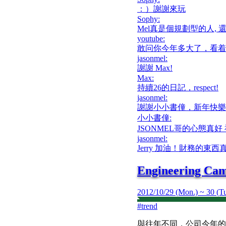
：）謝謝來玩
Sophy
:
Mel真是個規劃型的人, 
youtube
:
敢问你今年多大了，看着
jasonmel
:
謝謝 Max!
Max
:
持續26的日記，respect!
jasonmel
:
謝謝小小書僮，新年快樂
小小書僮
:
JSONMEL哥的心態真好
jasonmel
:
Jerry 加油！財務的
Engineering Ca
2012/10/29 (Mon.) ~ 30 (Tu
#
trend
與往年不同，公司今年的 Engi