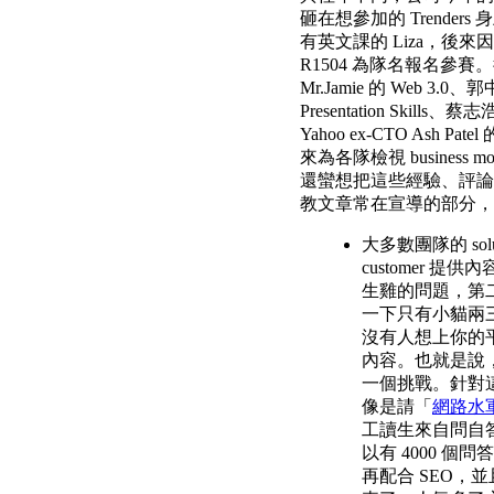
砸在想參加的 Trender
有英文課的 Liza，後
R1504 為隊名報名參賽
Mr.Jamie 的 Web 3.
Presentation Skil
Yahoo ex-CTO Ash 
來為各隊檢視 busine
還蠻想把這些經驗、評論
教文章常在宣導的部分，
大多數團隊的 solut
customer 
生雞的問題，第
一下只有小貓兩三隻
沒有人想上你的
內容。也就是說，
一個挑戰。針對這
像是請「
網路水
工讀生來自問自答
以有 4000 個
再配合 SEO，並且