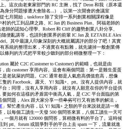
s 身上。這次由老東家部門的 RC 主揪，找了 Deon 和我（原本還
來因為身分問題慘遭大會除名...），以第一次開會的會議室
。從七月開始，taskforce 除了安排一系列創業相關課程像是
0、郭中村的代工到品牌之路、IC Jan 的 Business Plan、阿福老師的
ls、蔡志浩老師的認知心理學、Robert 和 Cliff 的趨勢創業八卦分享、
Patel 的隨便亂講等，也請到創業界的前輩 IC Jan 及 EZTABLE Alex
ss model。其中最讓人印象深刻的大概就屬講評的部分了吧！其實
有系統的整理出來，不過實在有點雜，就先濾掉一般創業傳
以條列的方式把平常較少聽到的部分稍微整理一下：
ion 屬於 C2C (Customer to Customer) 的範疇，也就是由
提供內容，由 customer 享用內容。這會有兩個問題：第一是雞生蛋蛋
二是老鼠屎的問題。C2C 通常都是人氣愈高價值愈高，想像
的 Facebook、露天、Y! 知識+、ptt。沒有人提供內容，就
平台；同理，沒有人享用內容，就沒有人願意在你的平台提供
要如何在這樣的矛盾當中衝高人氣，是 C2C 平台面臨的第
個問題，Alex 跟大家分享一些
卑劣
可行又有效率的解法，
軍
」幫忙產生內容，以 Y! 知識+ 之類的平台來說就是請一堆
，以每個工讀生一天發 500 個問答來算，八個工讀生一天可
問答，一個月就有 120000 個問答，算稍微有料的平台了。這時候
到 ptt、forum 或競爭對手的平台上去 spam 一下，流量就進