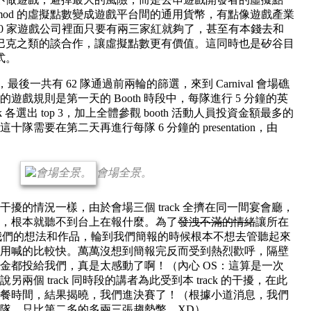
wbmod 的虛擬點數變成遊戲平台間的通用貨幣，有點像遊戲產業
e。100 家遊戲公司裡面只要有兩三家紅就夠了，甚至有本錢去和
巴克之類的談合作，讓虛擬點數更有價值。這同時也是矽谷目
式。
nival，最後一共有 62 隊通過前兩輪的篩選，來到 Carnival 會場礁
遊戲規則是第一天的 Booth 時段中，每隊進行 5 分鐘的英
 track 各選出 top 3，加上全體參觀 booth 活動人員投資金額最多的
需要在第二天再進行每隊 6 分鐘的 presentation，由
會場全景。
擾的情況一樣，由於會場三個 track 全擠在同一間宴會廳，
，根本就聽不到台上在報什麼。為了
發洩不滿的情緒
讓所在
聽到我們的想法和作品，輪到我們簡報的時候根本不想去管聽起來
用喊的比較快。萬萬沒想到簡報完反而受到熱烈歡呼，隔壁
金都投給我們，真是太感動了啊！（內心 OS：這算是一次
話說另兩個 track 同時段的講者為此受到本 track 的干擾，在此
餐時間，結果揭曉，我們進決賽了！（根據小道消息，我們
，只比第二多的多兩三張趨勢幣... XD）