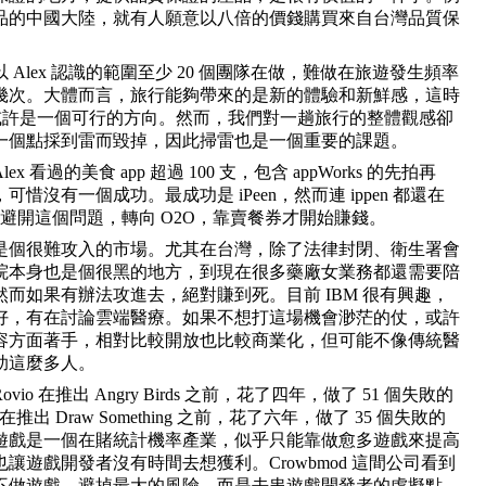
品的中國大陸，就有人願意以八倍的價錢購買來自台灣品質保
 Alex 認識的範圍至少 20 個團隊在做，難做在旅遊發生頻率
幾次。大體而言，旅行能夠帶來的是新的體驗和新鮮感，這時
shuffle 或許是一個可行的方向。然而，我們對一趟旅行的整體觀感卻
一個點採到雷而毀掉，因此掃雷也是一個重要的課題。
x 看過的美食 app 超過 100 支，包含 appWorks 的先拍再
惜沒有一個成功。最成功是 iPeen，然而連 ippen 都還在
Ztable 避開這個問題，轉向 O2O，靠賣餐券才開始賺錢。
是個很難攻入的市場。尤其在台灣，除了法律封閉、衛生署會
院本身也是個很黑的地方，到現在很多藥廠女業務都還需要陪
而如果有辦法攻進去，絕對賺到死。目前 IBM 很有興趣，
好，有在討論雲端醫療。如果不想打這場機會渺茫的仗，或許
容方面著手，相對比較開放也比較商業化，但可能不像傳統醫
助這麼多人。
io 在推出 Angry Birds 之前，花了四年，做了 51 個失敗的
在推出 Draw Something 之前，花了六年，做了 35 個失敗的
遊戲是一個在賭統計機率產業，似乎只能靠做愈多遊戲來提高
讓遊戲開發者沒有時間去想獲利。Crowbmod 這間公司看到
不做遊戲，避掉最大的風險，而是去串遊戲開發者的虛擬點