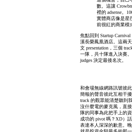
數。這讓 Cro
裡的 adsens
實體商店像是星
前很紅的商業模
焦點回到 Startup Car
溪長榮鳳凰酒店。這兩天的
文 presentation，三個
一隊，共十隊進入決賽。這十隊
judges 決定最後名次。
和會場無線網路訊號彼此干
簡報的聲音彼此互相干擾
track 的觀眾能清楚
沒什麼電的麥克風，直接
隊的同事為此把手上的資
成功的 pivot 嗎？XD）
表達本人深深的歉意。晚
就是投資金額最多的那一隊