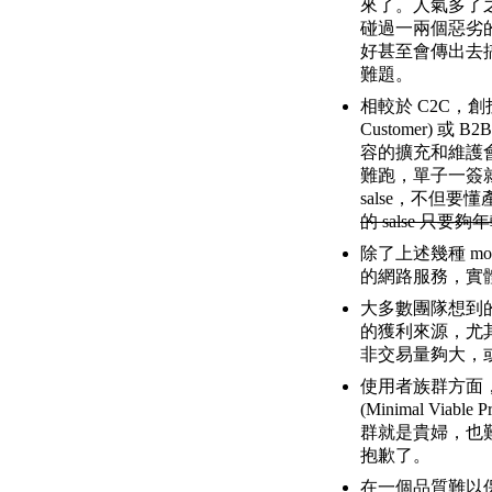
來了。人氣多了
碰過一兩個惡劣
好甚至會傳出去搞
難題。
相較於 C2C，創投通常比
Customer) 
容的擴充和維護
難跑，單子一簽就
salse，不但
的 salse 只
除了上述幾種 m
的網路服務，實
大多數團隊想到
的獲利來源，尤其
非交易量夠大，
使用者族群方面，
(Minimal Vi
群就是貴婦，也難
抱歉了。
在一個品質難以