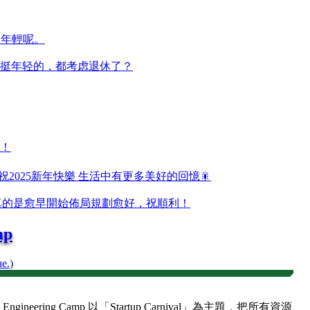
還年輕呢。
挺年轻的，都考虑退休了？
！
 祝2025新年快樂 生活中有更多美好的回憶🎇
東西真的是愈早開始佈局規劃愈好，祝順利！
mp
e.)
neering Camp 以「Startup Carnival」為主題，把所有資源