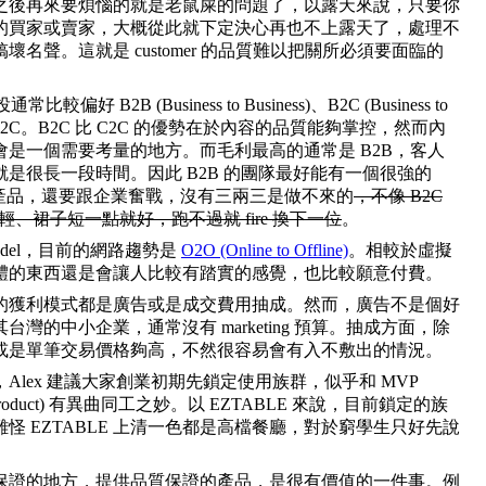
之後再來要煩惱的就是老鼠屎的問題了，以露天來說，只要你
的買家或賣家，大概從此就下定決心再也不上露天了，處理不
壞名聲。這就是 customer 的品質難以把關所必須要面臨的
較偏好 B2B (Business to Business)、B2C (Business to
或 B2B2C。B2C 比 C2C 的優勢在於內容的品質能夠掌控，然而內
會是一個需要考量的地方。而毛利最高的通常是 B2B，客人
是很長一段時間。因此 B2B 的團隊最好能有一個很強的
要懂產品，還要跟企業奮戰，沒有三兩三是做不來的
，不像 B2C
要夠年輕、裙子短一點就好，跑不過就 fire 換下一位
。
odel，目前的網路趨勢是
O2O (Online to Offline)
。相較於虛擬
體的東西還是會讓人比較有踏實的感覺，也比較願意付費。
的獲利模式都是廣告或是成交費用抽成。然而，廣告不是個好
台灣的中小企業，通常沒有 marketing 預算。抽成方面，除
或是單筆交易價格夠高，不然很容易會有入不敷出的情況。
Alex 建議大家創業初期先鎖定使用族群，似乎和 MVP
able Product) 有異曲同工之妙。以 EZTABLE 來說，目前鎖定的族
怪 EZTABLE 上清一色都是高檔餐廳，對於窮學生只好先說
保證的地方，提供品質保證的產品，是很有價值的一件事。例