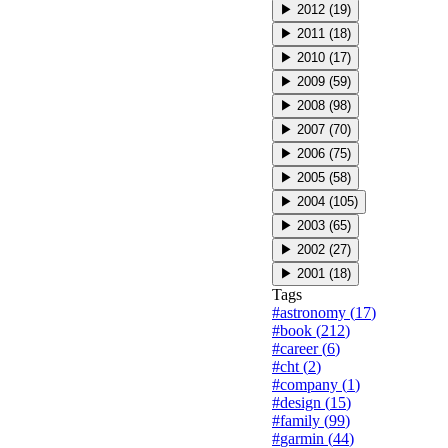
▶
2012
(
19
)
▶
2011
(
18
)
▶
2010
(
17
)
▶
2009
(
59
)
▶
2008
(
98
)
▶
2007
(
70
)
▶
2006
(
75
)
▶
2005
(
58
)
▶
2004
(
105
)
▶
2003
(
65
)
▶
2002
(
27
)
▶
2001
(
18
)
Tags
#
astronomy
(
17
)
#
book
(
212
)
#
career
(
6
)
#
cht
(
2
)
#
company
(
1
)
#
design
(
15
)
#
family
(
99
)
#
garmin
(
44
)