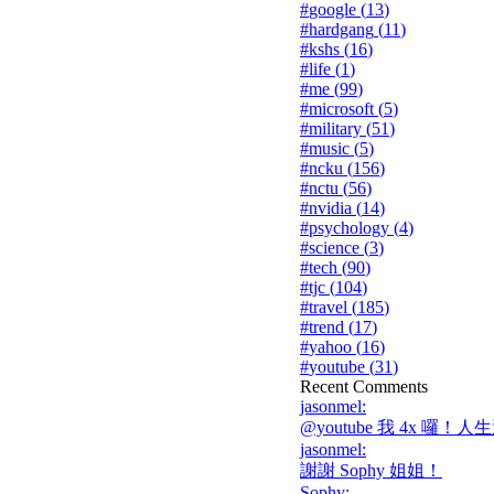
#
google
(
13
)
#
hardgang
(
11
)
#
kshs
(
16
)
#
life
(
1
)
#
me
(
99
)
#
microsoft
(
5
)
#
military
(
51
)
#
music
(
5
)
#
ncku
(
156
)
#
nctu
(
56
)
#
nvidia
(
14
)
#
psychology
(
4
)
#
science
(
3
)
#
tech
(
90
)
#
tjc
(
104
)
#
travel
(
185
)
#
trend
(
17
)
#
yahoo
(
16
)
#
youtube
(
31
)
Recent Comments
jasonmel
:
@youtube 我 4x 囉！人生
jasonmel
:
謝謝 Sophy 姐姐！
Sophy
: