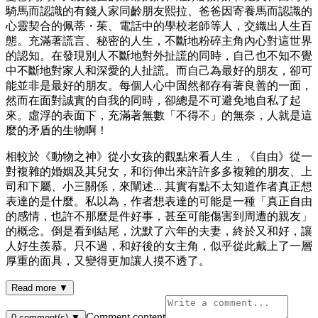
騎馬而認識的有錢人家同齡朋友熙拉、爸爸因寄養馬而認識的
心靈契合的佩蒂・茱、電話中的學校老師等人，交織出人生百
態。充滿著謊言、秘密的人生，不斷地粉碎主角內心對這世界
的認知。在發現別人不斷地對外扯謊的同時，自己也不知不覺
中不斷地對家人和深愛的人扯謊。而自己為最好的朋友，卻可
能並非是最好的朋友。每個人心中固然都存有著良善的一面，
然而在面對誠實的自我的同時，卻總是不可避免地自私了起
來。虛浮的表面下，充滿著無數「不得不」的無奈，人就是這
麼的矛盾的生物啊！
相較於《動物之神》從小女孩的觀點來看人生，《自由》從一
對複雜的婚姻及其兒女，和衍伸出來許許多多複雜的朋友、上
司和下屬、小三關係，來闡述... 其實有點不太知道作者真正想
表達的是什麼。私以為，作者想表達的可能是一種「真正自由
的感情，也許不那麼是件好事，甚至可能傷害到周遭的親友」
的概念。倒是看到結尾，沈默了六年的夫妻，終於又和好，讓
人好生羨慕。只不過，和好後的女主角，似乎從此戴上了一層
厚重的面具，又變得更加讓人摸不透了。
Read more ▼
Comment content
0
comment(s)
▼