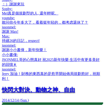
：）謝謝來玩
Sophy
:
Mel真是個規劃型的人, 還年輕呢。
youtube
:
敢问你今年多大了，看着挺年轻的，都考虑退休了？
jasonmel
:
謝謝 Max!
Max
:
持續26的日記，respect!
jasonmel
:
謝謝小小書僮，新年快樂！
小小書僮
:
JSONMEL哥的心態真好 祝2025新年快樂 生活中有更多美好
的回憶🎇
jasonmel
:
Jerry 加油！財務的東西真的是愈早開始佈局規劃愈好，祝順
利！
快閃大對決、動物之神、自由
2014/12/14 (Sun.)