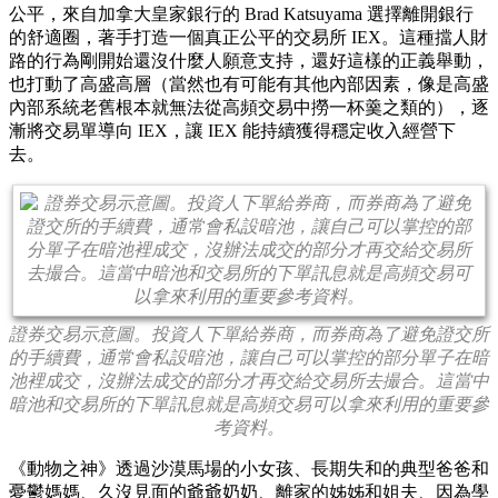
公平，來自加拿大皇家銀行的 Brad Katsuyama 選擇離開銀行
的舒適圈，著手打造一個真正公平的交易所 IEX。這種擋人財
路的行為剛開始還沒什麼人願意支持，還好這樣的正義舉動，
也打動了高盛高層（當然也有可能有其他內部因素，像是高盛
內部系統老舊根本就無法從高頻交易中撈一杯羹之類的），逐
漸將交易單導向 IEX，讓 IEX 能持續獲得穩定收入經營下
去。
證券交易示意圖。投資人下單給券商，而券商為了避免證交所
的手續費，通常會私設暗池，讓自己可以掌控的部分單子在暗
池裡成交，沒辦法成交的部分才再交給交易所去撮合。這當中
暗池和交易所的下單訊息就是高頻交易可以拿來利用的重要參
考資料。
《動物之神》透過沙漠馬場的小女孩、長期失和的典型爸爸和
憂鬱媽媽、久沒見面的爺爺奶奶、離家的姊姊和姐夫、因為學