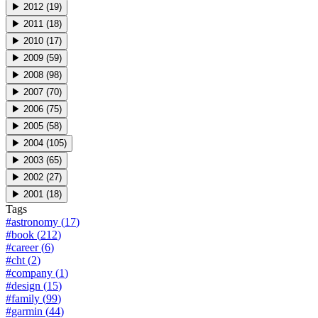
▶
2012
(
19
)
▶
2011
(
18
)
▶
2010
(
17
)
▶
2009
(
59
)
▶
2008
(
98
)
▶
2007
(
70
)
▶
2006
(
75
)
▶
2005
(
58
)
▶
2004
(
105
)
▶
2003
(
65
)
▶
2002
(
27
)
▶
2001
(
18
)
Tags
#
astronomy
(
17
)
#
book
(
212
)
#
career
(
6
)
#
cht
(
2
)
#
company
(
1
)
#
design
(
15
)
#
family
(
99
)
#
garmin
(
44
)