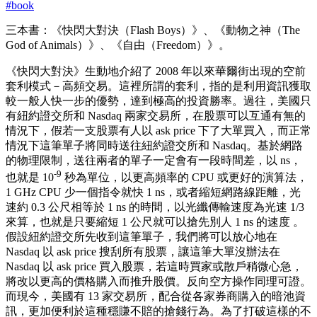
#
book
三本書：《快閃大對決（Flash Boys）》、《動物之神（The
God of Animals）》、《自由（Freedom）》。
《快閃大對決》生動地介紹了 2008 年以來華爾街出現的空前
套利模式－高頻交易。這裡所謂的套利，指的是利用資訊獲取
較一般人快一步的優勢，達到極高的投資勝率。過往，美國只
有紐約證交所和 Nasdaq 兩家交易所，在股票可以互通有無的
情況下，假若一支股票有人以 ask price 下了大單買入，而正常
情況下這筆單子將同時送往紐約證交所和 Nasdaq。基於網路
的物理限制，送往兩者的單子一定會有一段時間差，以 ns，
-9
也就是 10
秒為單位，以更高頻率的 CPU 或更好的演算法，
1 GHz CPU 少一個指令就快 1 ns，或者縮短網路線距離，光
速約 0.3 公尺相等於 1 ns 的時間，以光纖傳輸速度為光速 1/3
來算，也就是只要縮短 1 公尺就可以搶先別人 1 ns 的速度 。
假設紐約證交所先收到這筆單子，我們將可以放心地在
Nasdaq 以 ask price 搜刮所有股票，讓這筆大單沒辦法在
Nasdaq 以 ask price 買入股票，若這時買家或散戶稍微心急，
將改以更高的價格購入而推升股價。反向空方操作同理可證。
而現今，美國有 13 家交易所，配合從各家券商購入的暗池資
訊，更加便利於這種穩賺不賠的搶錢行為。為了打破這樣的不