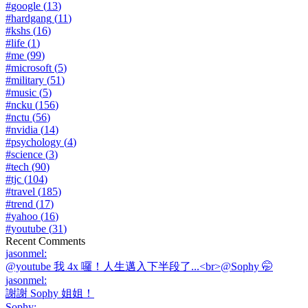
#
google
(
13
)
#
hardgang
(
11
)
#
kshs
(
16
)
#
life
(
1
)
#
me
(
99
)
#
microsoft
(
5
)
#
military
(
51
)
#
music
(
5
)
#
ncku
(
156
)
#
nctu
(
56
)
#
nvidia
(
14
)
#
psychology
(
4
)
#
science
(
3
)
#
tech
(
90
)
#
tjc
(
104
)
#
travel
(
185
)
#
trend
(
17
)
#
yahoo
(
16
)
#
youtube
(
31
)
Recent Comments
jasonmel
:
@youtube 我 4x 囉！人生邁入下半段了...<br>@Sophy 🤭
jasonmel
:
謝謝 Sophy 姐姐！
Sophy
: