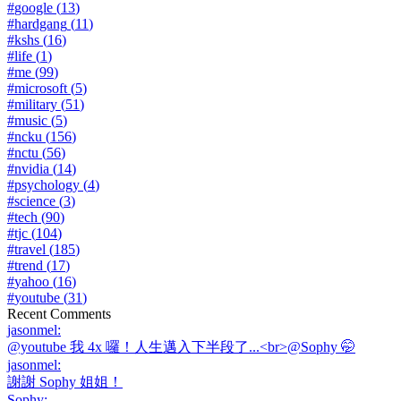
#
google
(
13
)
#
hardgang
(
11
)
#
kshs
(
16
)
#
life
(
1
)
#
me
(
99
)
#
microsoft
(
5
)
#
military
(
51
)
#
music
(
5
)
#
ncku
(
156
)
#
nctu
(
56
)
#
nvidia
(
14
)
#
psychology
(
4
)
#
science
(
3
)
#
tech
(
90
)
#
tjc
(
104
)
#
travel
(
185
)
#
trend
(
17
)
#
yahoo
(
16
)
#
youtube
(
31
)
Recent Comments
jasonmel
:
@youtube 我 4x 囉！人生邁入下半段了...<br>@Sophy 🤭
jasonmel
:
謝謝 Sophy 姐姐！
Sophy
: