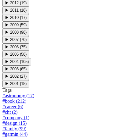
▶
2012
(
19
)
▶
2011
(
18
)
▶
2010
(
17
)
▶
2009
(
59
)
▶
2008
(
98
)
▶
2007
(
70
)
▶
2006
(
75
)
▶
2005
(
58
)
▶
2004
(
105
)
▶
2003
(
65
)
▶
2002
(
27
)
▶
2001
(
18
)
Tags
#
astronomy
(
17
)
#
book
(
212
)
#
career
(
6
)
#
cht
(
2
)
#
company
(
1
)
#
design
(
15
)
#
family
(
99
)
#
garmin
(
44
)