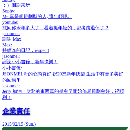
：）謝謝來玩
Sophy
:
Mel真是個規劃型的人, 還年輕呢。
youtube
:
敢问你今年多大了，看着挺年轻的，都考虑退休了？
jasonmel
:
謝謝 Max!
Max
:
持續26的日記，respect!
jasonmel
:
謝謝小小書僮，新年快樂！
小小書僮
:
JSONMEL哥的心態真好 祝2025新年快樂 生活中有更多美好
的回憶🎇
jasonmel
:
Jerry 加油！財務的東西真的是愈早開始佈局規劃愈好，祝順
利！
企業責任
2015/02/15 (Sun.)