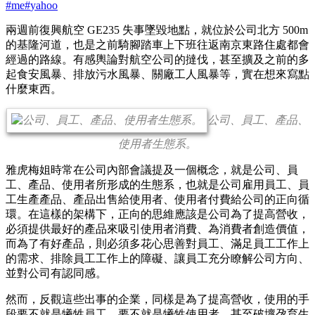
#
me
#
yahoo
兩週前復興航空 GE235 失事墜毀地點，就位於公司北方 500m
的基隆河道，也是之前騎腳踏車上下班往返南京東路住處都會
經過的路線。有感輿論對航空公司的撻伐，甚至擴及之前的多
起食安風暴、排放污水風暴、關廠工人風暴等，實在想來寫點
什麼東西。
公司、員工、產品、
使用者生態系。
雅虎梅姐時常在公司內部會議提及一個概念，就是公司、員
工、產品、使用者所形成的生態系，也就是公司雇用員工、員
工生產產品、產品出售給使用者、使用者付費給公司的正向循
環。在這樣的架構下，正向的思維應該是公司為了提高營收，
必須提供最好的產品來吸引使用者消費、為消費者創造價值，
而為了有好產品，則必須多花心思善對員工、滿足員工工作上
的需求、排除員工工作上的障礙、讓員工充分瞭解公司方向、
並對公司有認同感。
然而，反觀這些出事的企業，同樣是為了提高營收，使用的手
段要不就是犧牲員工，要不就是犧牲使用者，甚至破壞孕育生