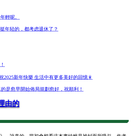
還年輕呢。
挺年轻的，都考虑退休了？
！
 祝2025新年快樂 生活中有更多美好的回憶🎇
東西真的是愈早開始佈局規劃愈好，祝順利！
理由的