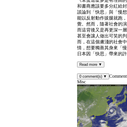
《笨蛋這麼多是有理由的
和書商應該要多分紅給封
談論到「快思」與「慢想
能以反射動作拔腿就跑，
覺。然而，隨著社會的演
而這背後又是再更深一層
甚至會讓人做出可笑的判
而，在這個膚淺的社會中
情，想要獨善其身來「慢
日本因「快思」帶來的許
Read more ▼
Comment 
0
comment(s)
▼
Misc