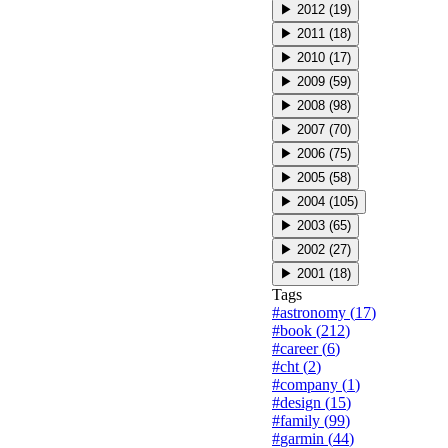
▶
2012
(
19
)
▶
2011
(
18
)
▶
2010
(
17
)
▶
2009
(
59
)
▶
2008
(
98
)
▶
2007
(
70
)
▶
2006
(
75
)
▶
2005
(
58
)
▶
2004
(
105
)
▶
2003
(
65
)
▶
2002
(
27
)
▶
2001
(
18
)
Tags
#
astronomy
(
17
)
#
book
(
212
)
#
career
(
6
)
#
cht
(
2
)
#
company
(
1
)
#
design
(
15
)
#
family
(
99
)
#
garmin
(
44
)