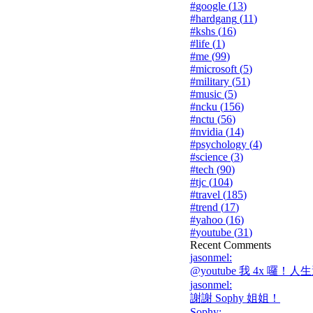
#
google
(
13
)
#
hardgang
(
11
)
#
kshs
(
16
)
#
life
(
1
)
#
me
(
99
)
#
microsoft
(
5
)
#
military
(
51
)
#
music
(
5
)
#
ncku
(
156
)
#
nctu
(
56
)
#
nvidia
(
14
)
#
psychology
(
4
)
#
science
(
3
)
#
tech
(
90
)
#
tjc
(
104
)
#
travel
(
185
)
#
trend
(
17
)
#
yahoo
(
16
)
#
youtube
(
31
)
Recent Comments
jasonmel
:
@youtube 我 4x 囉！人生
jasonmel
:
謝謝 Sophy 姐姐！
Sophy
: