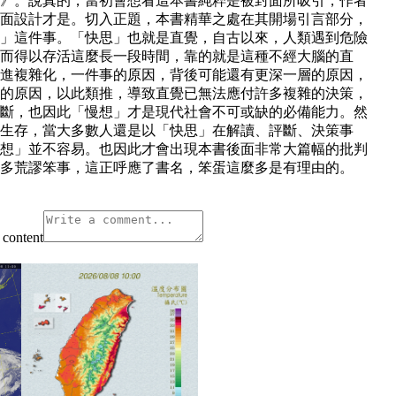
》。說真的，當初會想看這本書純粹是被封面所吸引，作者
面設計才是。切入正題，本書精華之處在其開場引言部分，
」這件事。「快思」也就是直覺，自古以來，人類遇到危險
而得以存活這麼長一段時間，靠的就是這種不經大腦的直
進複雜化，一件事的原因，背後可能還有更深一層的原因，
的原因，以此類推，導致直覺已無法應付許多複雜的決策，
斷，也因此「慢想」才是現代社會不可或缺的必備能力。然
生存，當大多數人還是以「快思」在解讀、評斷、決策事
想」並不容易。也因此才會出現本書後面非常大篇幅的批判
多荒謬笨事，這正呼應了書名，笨蛋這麼多是有理由的。
content