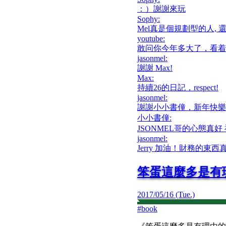
：）謝謝來玩
Sophy
:
Mel真是個規劃型的人, 
youtube
:
敢问你今年多大了，看着
jasonmel
:
謝謝 Max!
Max
:
持續26的日記，respect!
jasonmel
:
謝謝小小書僮，新年快樂
小小書僮
:
JSONMEL哥的心態真好
jasonmel
:
Jerry 加油！財務的
笨蛋這麼多是有
2017/05/16 (Tue.)
#
book