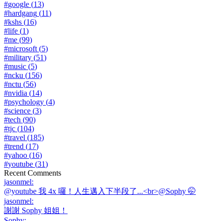
#
google
(
13
)
#
hardgang
(
11
)
#
kshs
(
16
)
#
life
(
1
)
#
me
(
99
)
#
microsoft
(
5
)
#
military
(
51
)
#
music
(
5
)
#
ncku
(
156
)
#
nctu
(
56
)
#
nvidia
(
14
)
#
psychology
(
4
)
#
science
(
3
)
#
tech
(
90
)
#
tjc
(
104
)
#
travel
(
185
)
#
trend
(
17
)
#
yahoo
(
16
)
#
youtube
(
31
)
Recent Comments
jasonmel
:
@youtube 我 4x 囉！人生邁入下半段了...<br>@Sophy 🤭
jasonmel
:
謝謝 Sophy 姐姐！
Sophy
: