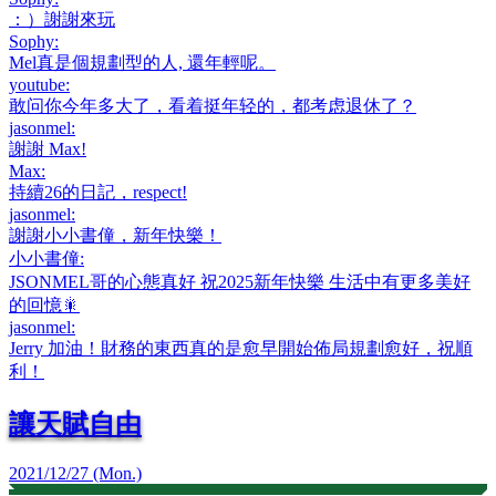
：）謝謝來玩
Sophy
:
Mel真是個規劃型的人, 還年輕呢。
youtube
:
敢问你今年多大了，看着挺年轻的，都考虑退休了？
jasonmel
:
謝謝 Max!
Max
:
持續26的日記，respect!
jasonmel
:
謝謝小小書僮，新年快樂！
小小書僮
:
JSONMEL哥的心態真好 祝2025新年快樂 生活中有更多美好
的回憶🎇
jasonmel
:
Jerry 加油！財務的東西真的是愈早開始佈局規劃愈好，祝順
利！
讓天賦自由
2021/12/27 (Mon.)