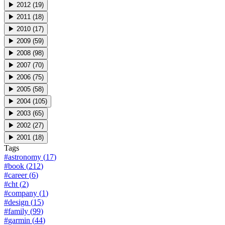
▶
2012
(
19
)
▶
2011
(
18
)
▶
2010
(
17
)
▶
2009
(
59
)
▶
2008
(
98
)
▶
2007
(
70
)
▶
2006
(
75
)
▶
2005
(
58
)
▶
2004
(
105
)
▶
2003
(
65
)
▶
2002
(
27
)
▶
2001
(
18
)
Tags
#
astronomy
(
17
)
#
book
(
212
)
#
career
(
6
)
#
cht
(
2
)
#
company
(
1
)
#
design
(
15
)
#
family
(
99
)
#
garmin
(
44
)