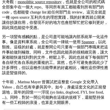
大奇觀：
monolithic source repository
，也就是全公司的程式碼
全部集中在一個大 repo。等同所有員工都能看到所有部門的
code，也都能發 change list 給任何部門去 review。這完全就是
一種 open source 互利共生的理想實踐，我的好東西就公開來
讓你抄讓你用，你發現不好的地方也會想幫忙把它修到更好，
因此我也能從中受惠。
另一項蠻有感觸的點，是公司盡可能地讓內部系統單一化這件
事。像是資料庫系統，全公司就一律統一使用
Spanner
，以此
類推。這樣的好處，就是整間公司只要有一個部門專職來把這
件事給做到極致。同時，文件也因此能弄的很精緻完善，讓大
家都能快速找到對的文件，輕鬆上手。因此也就省下每個部門
各自研究各自系統的重複的工。當然，也不可避免會因此少了
許多彈性，但以這種作法能帶來的好處相比，犧牲這些彈性應
該是蠻值得的。
十年前，Marissa Mayer 曾嘗試把這整套 Google 文化帶入
Yahoo，自己也有幸參與其中。如今，身處這套文化的正統發
源地，當年的回憶一一浮現 (yo links, dogfood, FYI, free food,
...)。同時，對於一間公司能夠在這樣的規模下，還能堅持保
有一些工程師的浪漫，也算是大開眼界。