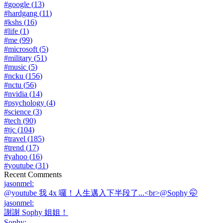
#
google
(
13
)
#
hardgang
(
11
)
#
kshs
(
16
)
#
life
(
1
)
#
me
(
99
)
#
microsoft
(
5
)
#
military
(
51
)
#
music
(
5
)
#
ncku
(
156
)
#
nctu
(
56
)
#
nvidia
(
14
)
#
psychology
(
4
)
#
science
(
3
)
#
tech
(
90
)
#
tjc
(
104
)
#
travel
(
185
)
#
trend
(
17
)
#
yahoo
(
16
)
#
youtube
(
31
)
Recent Comments
jasonmel
:
@youtube 我 4x 囉！人生邁入下半段了...<br>@Sophy 🤭
jasonmel
:
謝謝 Sophy 姐姐！
Sophy
: