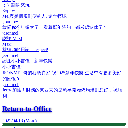
：）謝謝來玩
Sophy
:
Mel真是個規劃型的人, 還年輕呢。
youtube
:
敢问你今年多大了，看着挺年轻的，都考虑退休了？
jasonmel
:
謝謝 Max!
Max
:
持續26的日記，respect!
jasonmel
:
謝謝小小書僮，新年快樂！
小小書僮
:
JSONMEL哥的心態真好 祝2025新年快樂 生活中有更多美好
的回憶🎇
jasonmel
:
Jerry 加油！財務的東西真的是愈早開始佈局規劃愈好，祝順
利！
Return-to-Office
2022/04/18 (Mon.)