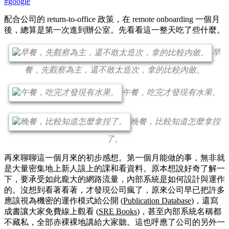
#
google
配合公司的 return-to-office 政策，在 remote onboarding 一個月
後，總算是第一次進到辦公室。先看看這一整天吃了些什麼。
早
餐，先觀察為主，還不敢太造次，拿的比較內斂。
午餐，吃完才發現有水果。
晚餐，比較知道怎麼拿捏
了。
再來聊聊這一個月來的初步感想。第一個月能做的事，無非就
是大量密集地上新人該上的課和看資料。原本想說好奇了解一
下，要承受如此龐大的網路流量，內部系統是如何設計與運作
的。沒想到看著看著，才發現公司瘋了，原來公司早已把許多
應該視為機密的運作模式給公開 (
Publication Database
)，還寫
成書讓大家免費線上觀看 (
SRE Books
)，甚至內部系統名稱都
不藏私，全部赤裸裸地講給大家聽。這也呼應了公司的另外一