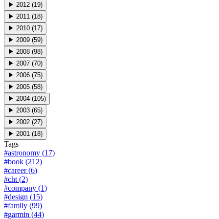
▶
2012
(
19
)
▶
2011
(
18
)
▶
2010
(
17
)
▶
2009
(
59
)
▶
2008
(
98
)
▶
2007
(
70
)
▶
2006
(
75
)
▶
2005
(
58
)
▶
2004
(
105
)
▶
2003
(
65
)
▶
2002
(
27
)
▶
2001
(
18
)
Tags
#
astronomy
(
17
)
#
book
(
212
)
#
career
(
6
)
#
cht
(
2
)
#
company
(
1
)
#
design
(
15
)
#
family
(
99
)
#
garmin
(
44
)