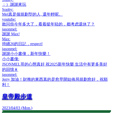
：）謝謝來玩
Sophy
:
Mel真是個規劃型的人, 還年輕呢。
youtube
:
敢问你今年多大了，看着挺年轻的，都考虑退休了？
jasonmel
:
謝謝 Max!
Max
:
持續26的日記，respect!
jasonmel
:
謝謝小小書僮，新年快樂！
小小書僮
:
JSONMEL哥的心態真好 祝2025新年快樂 生活中有更多美好
的回憶🎇
jasonmel
:
Jerry 加油！財務的東西真的是愈早開始佈局規劃愈好，祝順
利！
皇帝殿步道
2023/04/03 (Mon.)