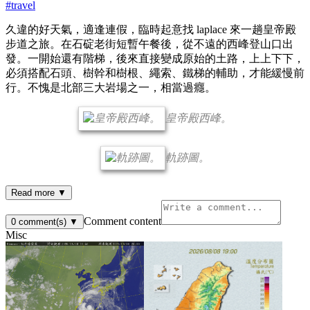
#
travel
久違的好天氣，適逢連假，臨時起意找 laplace 來一趟皇帝殿
步道之旅。在石碇老街短暫午餐後，從不遠的西峰登山口出
發。一開始還有階梯，後來直接變成原始的土路，上上下下，
必須搭配石頭、樹幹和樹根、繩索、鐵梯的輔助，才能緩慢前
行。不愧是北部三大岩場之一，相當過癮。
皇帝殿西峰。
軌跡圖。
Read more ▼
Comment content
0
comment(s)
▼
Misc