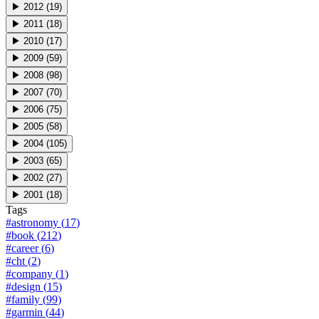
▶
2012
(
19
)
▶
2011
(
18
)
▶
2010
(
17
)
▶
2009
(
59
)
▶
2008
(
98
)
▶
2007
(
70
)
▶
2006
(
75
)
▶
2005
(
58
)
▶
2004
(
105
)
▶
2003
(
65
)
▶
2002
(
27
)
▶
2001
(
18
)
Tags
#
astronomy
(
17
)
#
book
(
212
)
#
career
(
6
)
#
cht
(
2
)
#
company
(
1
)
#
design
(
15
)
#
family
(
99
)
#
garmin
(
44
)