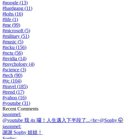
#
google
(
13
)
#
hardgang
(
11
)
#
kshs
(
16
)
#
life
(
1
)
#
me
(
99
)
#
microsoft
(
5
)
#
military
(
51
)
#
music
(
5
)
#
ncku
(
156
)
#
nctu
(
56
)
#
nvidia
(
14
)
#
psychology
(
4
)
#
science
(
3
)
#
tech
(
90
)
#
tjc
(
104
)
#
travel
(
185
)
#
trend
(
17
)
#
yahoo
(
16
)
#
youtube
(
31
)
Recent Comments
jasonmel
:
@youtube 我 4x 囉！人生邁入下半段了...<br>@Sophy 🤭
jasonmel
:
謝謝 Sophy 姐姐！
Sophy
: