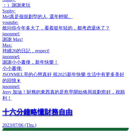
：）謝謝來玩
Sophy
:
Mel真是個規劃型的人, 還年輕呢。
youtube
:
敢问你今年多大了，看着挺年轻的，都考虑退休了？
jasonmel
:
謝謝 Max!
Max
:
持續26的日記，respect!
jasonmel
:
謝謝小小書僮，新年快樂！
小小書僮
:
JSONMEL哥的心態真好 祝2025新年快樂 生活中有更多美好
的回憶🎇
jasonmel
:
Jerry 加油！財務的東西真的是愈早開始佈局規劃愈好，祝順
利！
十六分鐘略懂財務自由
2023/07/06 (Thu.)