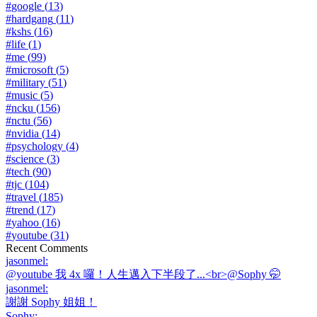
#
google
(
13
)
#
hardgang
(
11
)
#
kshs
(
16
)
#
life
(
1
)
#
me
(
99
)
#
microsoft
(
5
)
#
military
(
51
)
#
music
(
5
)
#
ncku
(
156
)
#
nctu
(
56
)
#
nvidia
(
14
)
#
psychology
(
4
)
#
science
(
3
)
#
tech
(
90
)
#
tjc
(
104
)
#
travel
(
185
)
#
trend
(
17
)
#
yahoo
(
16
)
#
youtube
(
31
)
Recent Comments
jasonmel
:
@youtube 我 4x 囉！人生邁入下半段了...<br>@Sophy 🤭
jasonmel
:
謝謝 Sophy 姐姐！
Sophy
: