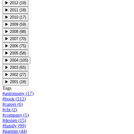
▶
2012
(
19
)
▶
2011
(
18
)
▶
2010
(
17
)
▶
2009
(
59
)
▶
2008
(
98
)
▶
2007
(
70
)
▶
2006
(
75
)
▶
2005
(
58
)
▶
2004
(
105
)
▶
2003
(
65
)
▶
2002
(
27
)
▶
2001
(
18
)
Tags
#
astronomy
(
17
)
#
book
(
212
)
#
career
(
6
)
#
cht
(
2
)
#
company
(
1
)
#
design
(
15
)
#
family
(
99
)
#
garmin
(
44
)