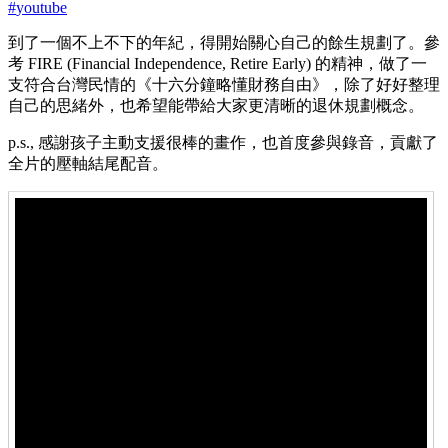
#
youtube
到了一個不上不下的年紀，得開始關心自己的餘生規劃了。參
考 FIRE (Financial Independence, Retire Early) 的精神，做了一
支符合台灣民情的《十六分鐘略懂財務自由》，除了好好整理
自己的思緒外，也希望能帶給大家更清晰的退休規劃概念。
p.s., 感謝孩子主動支援很棒的畫作，也首度參與錄音，貢獻了
全片的壓軸結尾配音。