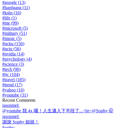
#
google
(
13
)
#
hardgang
(
11
)
#
kshs
(
16
)
#
life
(
1
)
#
me
(
99
)
#
microsoft
(
5
)
#
military
(
51
)
#
music
(
5
)
#
ncku
(
156
)
#
nctu
(
56
)
#
nvidia
(
14
)
#
psychology
(
4
)
#
science
(
3
)
#
tech
(
90
)
#
tjc
(
104
)
#
travel
(
185
)
#
trend
(
17
)
#
yahoo
(
16
)
#
youtube
(
31
)
Recent Comments
jasonmel
:
@youtube 我 4x 囉！人生邁入下半段了...<br>@Sophy 🤭
jasonmel
:
謝謝 Sophy 姐姐！
Sophy
: