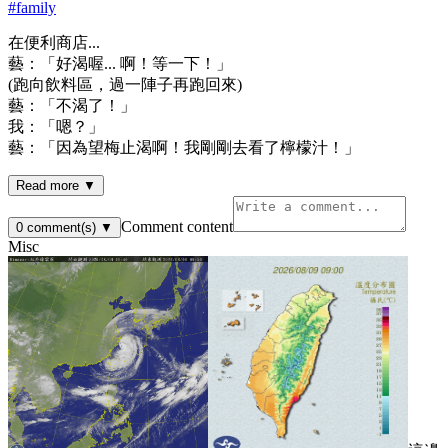
#
family
在便利商店...
藝：「好渴喔... 啊！等一下！」
(跑向飲料區，過一陣子再跑回來)
藝：「不渴了！」
我：「嗯？」
藝：「因為望梅止渴啊！我剛剛去看了檸檬汁！」
Read more ▼
Comment content
0
comment(s)
▼
Misc