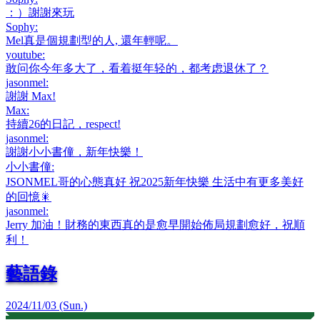
：）謝謝來玩
Sophy
:
Mel真是個規劃型的人, 還年輕呢。
youtube
:
敢问你今年多大了，看着挺年轻的，都考虑退休了？
jasonmel
:
謝謝 Max!
Max
:
持續26的日記，respect!
jasonmel
:
謝謝小小書僮，新年快樂！
小小書僮
:
JSONMEL哥的心態真好 祝2025新年快樂 生活中有更多美好
的回憶🎇
jasonmel
:
Jerry 加油！財務的東西真的是愈早開始佈局規劃愈好，祝順
利！
藝語錄
2024/11/03 (Sun.)