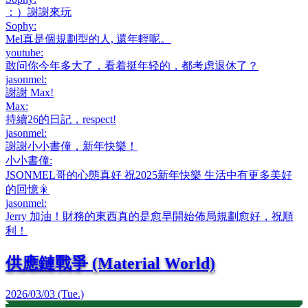
：）謝謝來玩
Sophy
:
Mel真是個規劃型的人, 還年輕呢。
youtube
:
敢问你今年多大了，看着挺年轻的，都考虑退休了？
jasonmel
:
謝謝 Max!
Max
:
持續26的日記，respect!
jasonmel
:
謝謝小小書僮，新年快樂！
小小書僮
:
JSONMEL哥的心態真好 祝2025新年快樂 生活中有更多美好
的回憶🎇
jasonmel
:
Jerry 加油！財務的東西真的是愈早開始佈局規劃愈好，祝順
利！
供應鏈戰爭 (Material World)
2026/03/03 (Tue.)