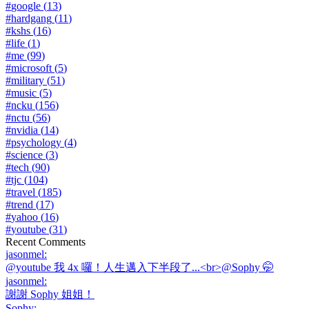
#
google
(
13
)
#
hardgang
(
11
)
#
kshs
(
16
)
#
life
(
1
)
#
me
(
99
)
#
microsoft
(
5
)
#
military
(
51
)
#
music
(
5
)
#
ncku
(
156
)
#
nctu
(
56
)
#
nvidia
(
14
)
#
psychology
(
4
)
#
science
(
3
)
#
tech
(
90
)
#
tjc
(
104
)
#
travel
(
185
)
#
trend
(
17
)
#
yahoo
(
16
)
#
youtube
(
31
)
Recent Comments
jasonmel
:
@youtube 我 4x 囉！人生邁入下半段了...<br>@Sophy 🤭
jasonmel
:
謝謝 Sophy 姐姐！
Sophy
: