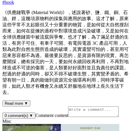
#
book
《供應鏈戰爭 (Material World)》，述說著砂、鹽、鐵、銅、石
油、鋰，這幾項原物料的採集與應用的故事。這才了解，原來
這些平常不太起眼但又十分重要的物質，是如何從大自然搜刮
而來，如何在提煉的過程中對環境造成污染破壞，又是如何在
全球供應鏈當中被流竄與爭奪。也才了解，為了滿足舒適的生
活，有房子可住、有車子可開、有電與電器 3C 產品可用，人
類為此對自然生態所造成的破壞，其實還蠻可怕的，甚至用可
惡來形容都不為過。最後要反思的，是資源有限的現實。再怎
麼開採，總有採完的一天，要如何永續回收再利用，不再對地
球造成不可逆的傷害，是人類要好好面對並且負責任的課題。
想過的舒適的同時，卻又不得不破壞生態，其實蠻矛盾的。希
望有朝一日，真的能做到資源完全循環再利用，同時淨零碳
排，如此人類才有機會又永續又舒服地在地球上長久生活下
去。
Read more ▼
Comment content
0
comment(s)
▼
Misc