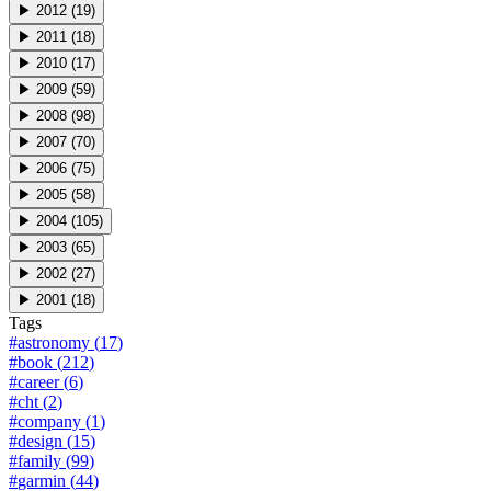
▶
2012
(
19
)
▶
2011
(
18
)
▶
2010
(
17
)
▶
2009
(
59
)
▶
2008
(
98
)
▶
2007
(
70
)
▶
2006
(
75
)
▶
2005
(
58
)
▶
2004
(
105
)
▶
2003
(
65
)
▶
2002
(
27
)
▶
2001
(
18
)
Tags
#
astronomy
(
17
)
#
book
(
212
)
#
career
(
6
)
#
cht
(
2
)
#
company
(
1
)
#
design
(
15
)
#
family
(
99
)
#
garmin
(
44
)