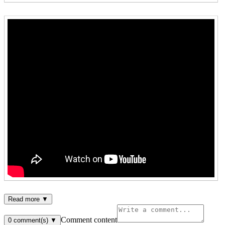
Read more ▼
Comment content
0
comment(s)
▼