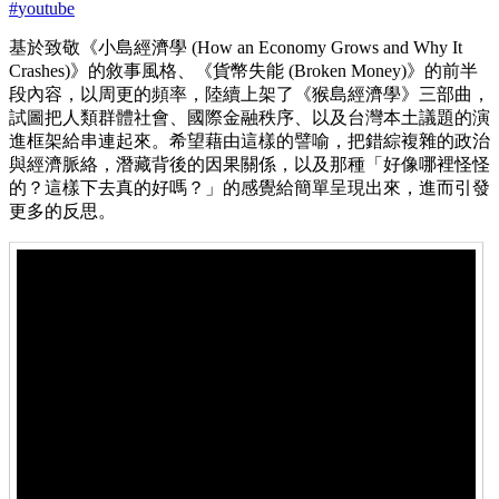
#
youtube
基於致敬《小島經濟學 (How an Economy Grows and Why It
Crashes)》的敘事風格、《貨幣失能 (Broken Money)》的前半
段內容，以周更的頻率，陸續上架了《猴島經濟學》三部曲，
試圖把人類群體社會、國際金融秩序、以及台灣本土議題的演
進框架給串連起來。希望藉由這樣的譬喻，把錯綜複雜的政治
與經濟脈絡，潛藏背後的因果關係，以及那種「好像哪裡怪怪
的？這樣下去真的好嗎？」的感覺給簡單呈現出來，進而引發
更多的反思。