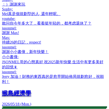
：）謝謝來玩
Sophy
:
Mel真是個規劃型的人, 還年輕呢。
youtube
:
敢问你今年多大了，看着挺年轻的，都考虑退休了？
jasonmel
:
謝謝 Max!
Max
:
持續26的日記，respect!
jasonmel
:
謝謝小小書僮，新年快樂！
小小書僮
:
JSONMEL哥的心態真好 祝2025新年快樂 生活中有更多美好
的回憶🎇
jasonmel
:
Jerry 加油！財務的東西真的是愈早開始佈局規劃愈好，祝順
利！
猴島經濟學
2026/05/18 (Mon.)