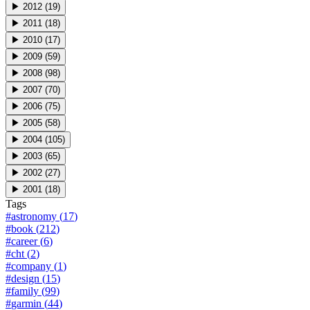
▶
2012
(
19
)
▶
2011
(
18
)
▶
2010
(
17
)
▶
2009
(
59
)
▶
2008
(
98
)
▶
2007
(
70
)
▶
2006
(
75
)
▶
2005
(
58
)
▶
2004
(
105
)
▶
2003
(
65
)
▶
2002
(
27
)
▶
2001
(
18
)
Tags
#
astronomy
(
17
)
#
book
(
212
)
#
career
(
6
)
#
cht
(
2
)
#
company
(
1
)
#
design
(
15
)
#
family
(
99
)
#
garmin
(
44
)