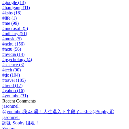
#
google
(
13
)
#
hardgang
(
11
)
#
kshs
(
16
)
#
life
(
1
)
#
me
(
99
)
#
microsoft
(
5
)
#
military
(
51
)
#
music
(
5
)
#
ncku
(
156
)
#
nctu
(
56
)
#
nvidia
(
14
)
#
psychology
(
4
)
#
science
(
3
)
#
tech
(
90
)
#
tjc
(
104
)
#
travel
(
185
)
#
trend
(
17
)
#
yahoo
(
16
)
#
youtube
(
31
)
Recent Comments
jasonmel
:
@youtube 我 4x 囉！人生邁入下半段了...<br>@Sophy 🤭
jasonmel
:
謝謝 Sophy 姐姐！
Sophy
: